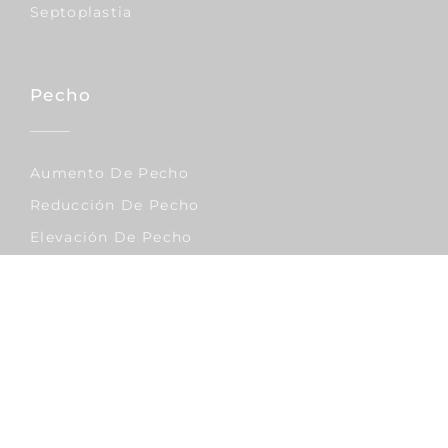
Septoplastia
Pecho
Aumento De Pecho
Reducción De Pecho
Elevación De Pecho
Corporal
Lipo Vaser
Abdominoplastia