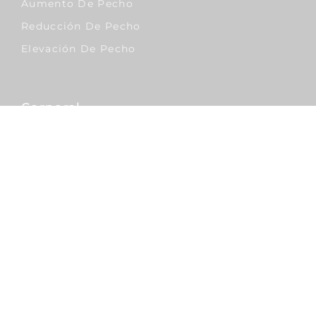
Aumento De Pecho
Reducción De Pecho
Elevación De Pecho
Corporal
Lipo Vaser
Abdominoplastia
Liposucción
Sobrepeso & Obesidad