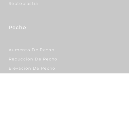
Septoplastia
Pecho
Aumento De Pecho
Reducción De Pecho
Elevación De Pecho
Corporal
Lipo Vaser
Abdominoplastia