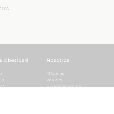
know
& Obesidad
Nosotros
o
Médicos
ca
Valores
IMC
Financiación de
tratamientos
Nuestra historia
Por qué elegirnos
 Integrativa
Congresos