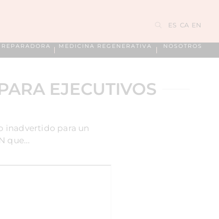
ES
CA
EN
A REPARADORA
MEDICINA REGENERATIVA
NOSOTROS
PARA EJECUTIVOS
o inadvertido para un
 que...