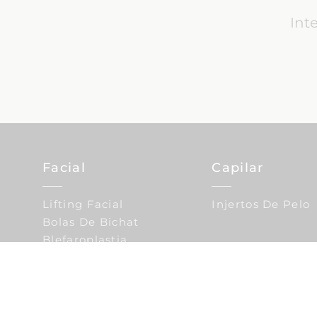
Int
Facial
Capilar
Lifting Facial
Injertos De Pelo
Bolas De Bichat
Blefaroplastia
Cirugía Reparadora
Nariz