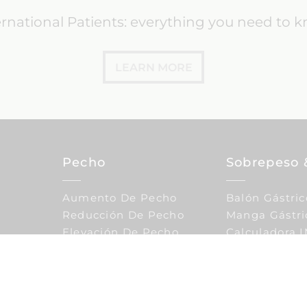
ernational Patients: everything you need to 
LEARN MORE
Pecho
Sobrepeso 
Aumento De Pecho
Balón Gástric
Reducción De Pecho
Manga Gástri
Elevación De Pecho
Calculadora 
Corporal
Ginecología