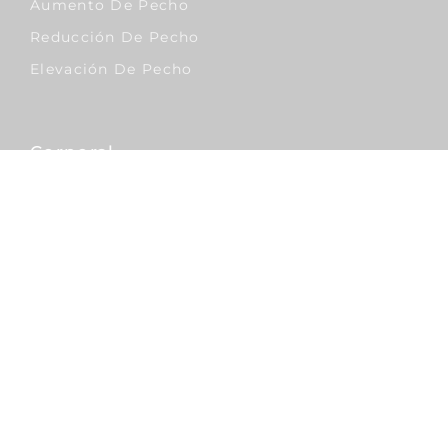
Aumento De Pecho
Reducción De Pecho
Elevación De Pecho
Corporal
Lipo Vaser
Abdominoplastia
Liposucción
Sobrepeso & Obesidad