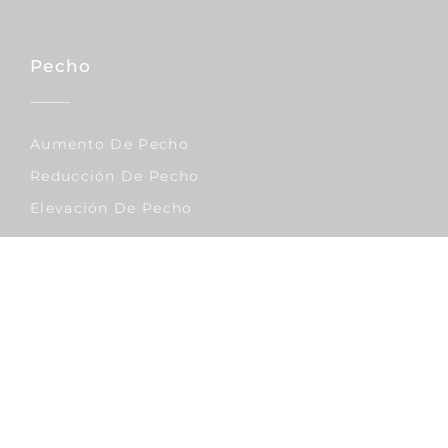
Pecho
Aumento De Pecho
Reducción De Pecho
Elevación De Pecho
Corporal
Lipo Vaser
Abdominoplastia
Liposucción