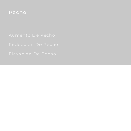
Pecho
Aumento De Pecho
Reducción De Pecho
Elevación De Pecho
Corporal
Lipo Vaser
Abdominoplastia
Liposucción