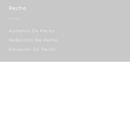
Pecho
Aumento De Pecho
Reducción De Pecho
Elevación De Pecho
Corporal
Lipo Vaser
Abdominoplastia
Liposucción