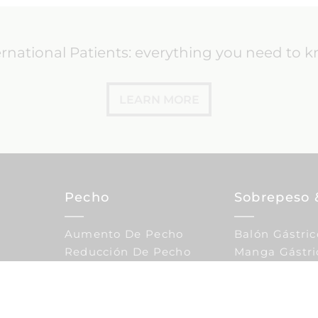
ernational Patients: everything you need to 
LEARN MORE
Pecho
Sobrepeso 
Aumento De Pecho
Balón Gástric
Reducción De Pecho
Manga Gástri
Elevación De Pecho
Calculadora 