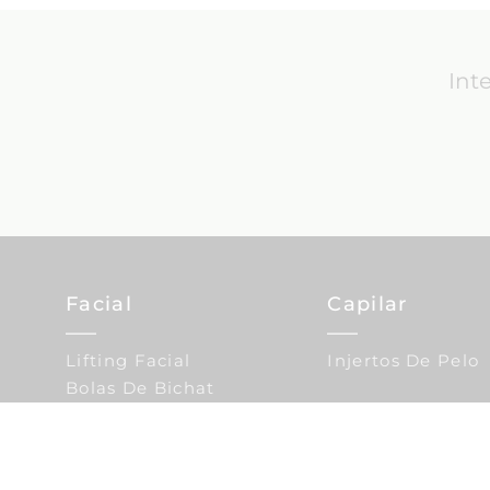
Int
Facial
Capilar
Lifting Facial
Injertos De Pelo
Bolas De Bichat
Blefaroplastia