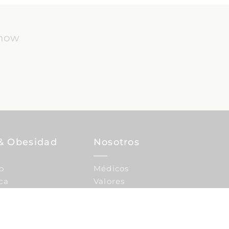
know
& Obesidad
Nosotros
o
Médicos
ca
Valores
IMC
Financiación de
tratamientos
Nuestra historia