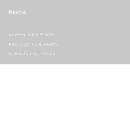
Pecho
Aumento De Pecho
Reducción De Pecho
Elevación De Pecho
Corporal
Lipo Vaser
Abdominoplastia
Liposucción