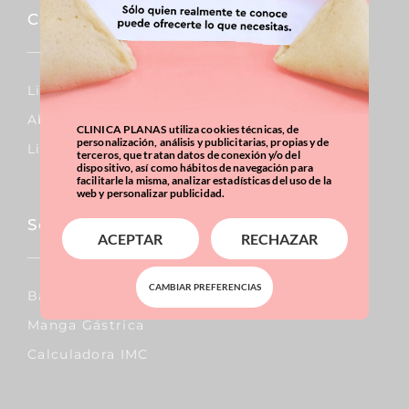
Corporal
Lipo Vaser
Abdominoplastia
CLINICA PLANAS utiliza cookies técnicas, de
personalización, análisis y publicitarias, propias y de
Liposucción
terceros, que tratan datos de conexión y/o del
dispositivo, así como hábitos de navegación para
facilitarle la misma, analizar estadísticas del uso de la
web y personalizar publicidad.
Sobrepeso & Obesidad
ACEPTAR
RECHAZAR
CAMBIAR PREFERENCIAS
Balón Gástrico
Manga Gástrica
Calculadora IMC