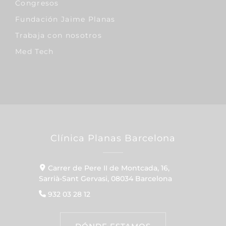
Congresos
Fundación Jaime Planas
Trabaja con nosotros
Med Tech
Clínica Planas Barcelona
Carrer de Pere II de Montcada, 16,
Sarrià-Sant Gervasi, 08034 Barcelona
932 03 28 12