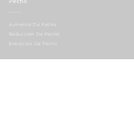
Pecho
Aumento De Pecho
Reducción De Pecho
Elevación De Pecho
Corporal
Lipo Vaser
Abdominoplastia
Liposucción