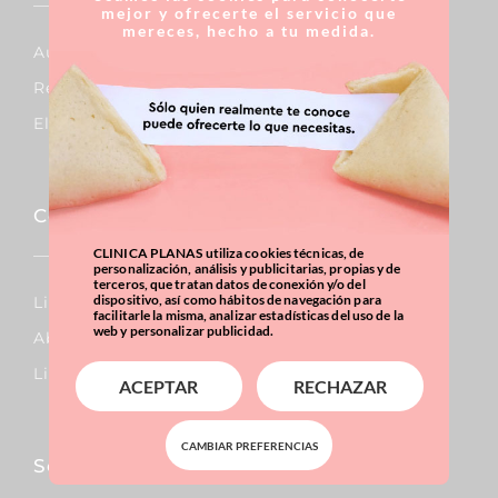
mejor y ofrecerte el servicio que
mereces, hecho a tu medida.
Aumento De Pecho
Reducción De Pecho
Elevación De Pecho
Corporal
CLINICA PLANAS utiliza cookies técnicas, de
personalización, análisis y publicitarias, propias y de
terceros, que tratan datos de conexión y/o del
dispositivo, así como hábitos de navegación para
Lipo Vaser
facilitarle la misma, analizar estadísticas del uso de la
web y personalizar publicidad.
Abdominoplastia
Liposucción
ACEPTAR
RECHAZAR
CAMBIAR PREFERENCIAS
Sobrepeso & Obesidad