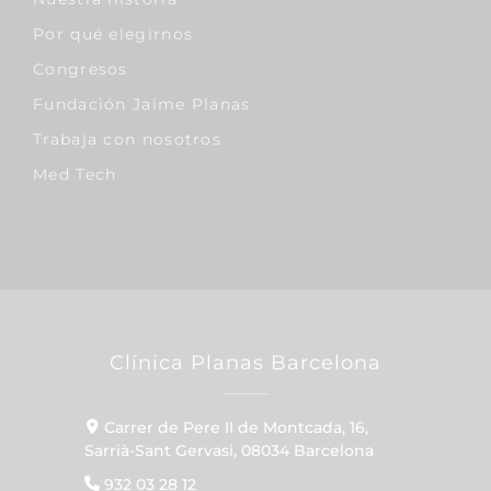
Por qué elegirnos
Congresos
Fundación Jaime Planas
Trabaja con nosotros
Med Tech
Clínica Planas Barcelona
Carrer de Pere II de Montcada, 16,
Sarrià-Sant Gervasi, 08034 Barcelona
932 03 28 12