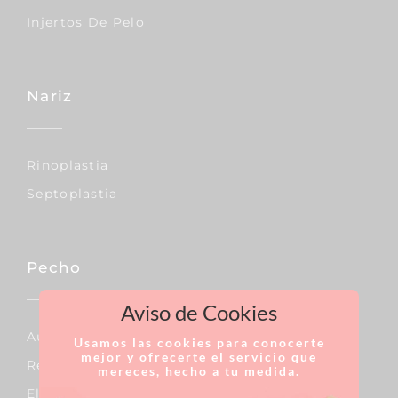
Injertos De Pelo
Nariz
Rinoplastia
Septoplastia
Pecho
Aviso de Cookies
Aumento De Pecho
Usamos las cookies para conocerte
mejor y ofrecerte el servicio que
Reducción De Pecho
mereces, hecho a tu medida.
Elevación De Pecho