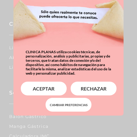
Corporal
Lipo Vaser
CLINICA PLANAS utiliza cookies técnicas, de
personalización, análisis y publicitarias, propias y de
Abdominoplastia
terceros, que tratan datos de conexión y/o del
dispositivo, así como hábitos de navegación para
Liposucción
facilitarle la misma, analizar estadísticas del uso de la
web y personalizar publicidad.
ACEPTAR
RECHAZAR
Sobrepeso & Obesidad
CAMBIAR PREFERENCIAS
Balón Gástrico
Manga Gástrica
Calculadora IMC