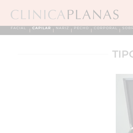
FACIAL
CAPILAR
NARIZ
PECHO
CORPORAL
SOB
TIP