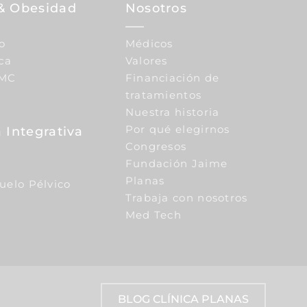
& Obesidad
Nosotros
o
Médicos
ca
Valores
IMC
Financiación de
tratamientos
Nuestra historia
Por qué elegirnos
 Integrativa
Congresos
Fundación Jaime
Planas
Suelo Pélvico
Trabaja con nosotros
Med Tech
BLOG CLÍNICA PLANAS