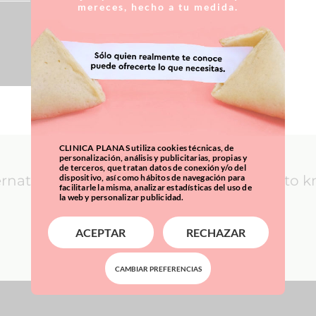
mereces, hecho a tu medida.
CLINICA PLANAS utiliza cookies técnicas, de
personalización, análisis y publicitarias, propias y
de terceros, que tratan datos de conexión y/o del
dispositivo, así como hábitos de navegación para
ernational Patients: everything you need to 
facilitarle la misma, analizar estadísticas del uso de
la web y personalizar publicidad.
LEARN MORE
ACEPTAR
RECHAZAR
CAMBIAR PREFERENCIAS