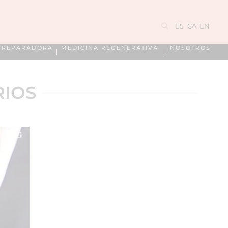
ES
CA
EN
A REPARADORA
MEDICINA REGENERATIVA
NOSOTROS
RIOS