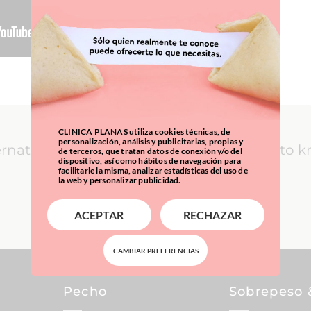
CLINICA PLANAS utiliza cookies técnicas, de
personalización, análisis y publicitarias, propias y
ernational Patients: everything you need to 
de terceros, que tratan datos de conexión y/o del
dispositivo, así como hábitos de navegación para
facilitarle la misma, analizar estadísticas del uso de
la web y personalizar publicidad.
LEARN MORE
ACEPTAR
RECHAZAR
CAMBIAR PREFERENCIAS
Pecho
Sobrepeso 