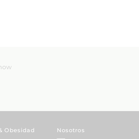
know
& Obesidad
Nosotros