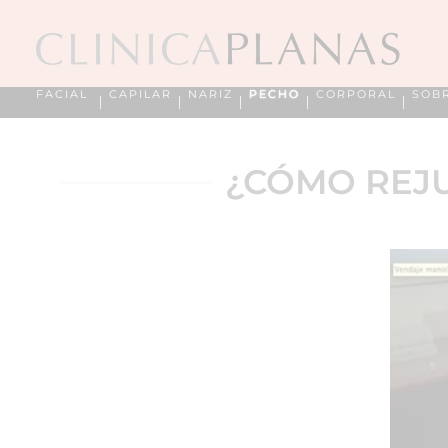
FACIAL
CAPILAR
NARIZ
PECHO
CORPORAL
SOB
¿CÓMO REJ