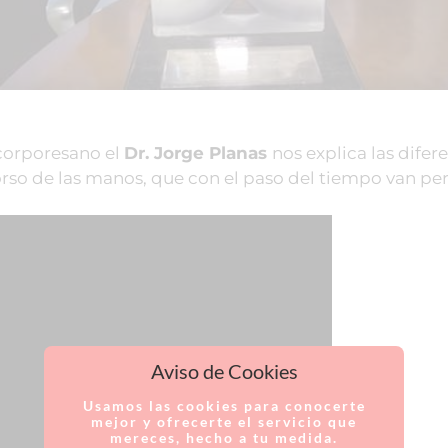
corporesano el
Dr. Jorge Planas
nos explica las difer
orso de las manos, que con el paso del tiempo van p
Aviso de Cookies
Usamos las cookies para conocerte
mejor y ofrecerte el servicio que
mereces, hecho a tu medida.