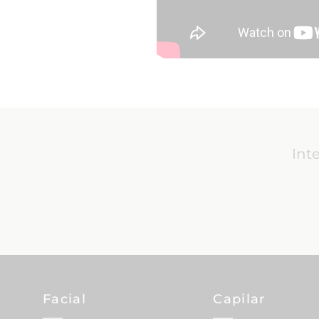
Int
Facial
Capilar