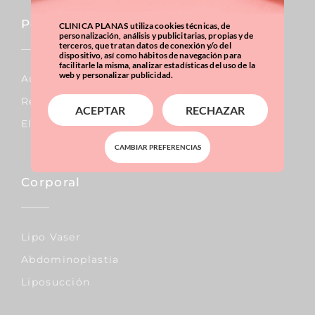
Pecho
CLINICA PLANAS utiliza cookies técnicas, de
personalización, análisis y publicitarias, propias y de
terceros, que tratan datos de conexión y/o del
dispositivo, así como hábitos de navegación para
facilitarle la misma, analizar estadísticas del uso de la
web y personalizar publicidad.
Aumento De Pecho
Reducción De Pecho
ACEPTAR
RECHAZAR
Elevación De Pecho
CAMBIAR PREFERENCIAS
Corporal
Lipo Vaser
Abdominoplastia
Liposucción