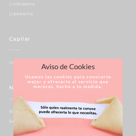
Linfedema
Lipedema
Capilar
Injertos De Pelo
Aviso de Cookies
Usamos las cookies para conocerte
mejor y ofrecerte el servicio que
mereces, hecho a tu medida.
Nariz
Rinoplastia
Septoplastia