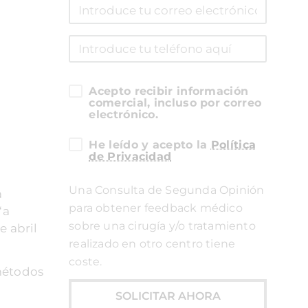
Acepto recibir información
comercial, incluso por correo
electrónico.
He leído y acepto la
Política
de Privacidad
Una Consulta de Segunda Opinión
a
para obtener feedback médico
“a
sobre una cirugía y/o tratamiento
e abril
realizado en otro centro tiene
coste.
 métodos
SOLICITAR AHORA