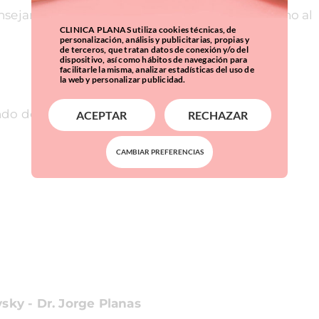
sejamos realizar una visita por el barrio cercano al
CLINICA PLANAS utiliza cookies técnicas, de
personalización, análisis y publicitarias, propias y
de terceros, que tratan datos de conexión y/o del
dispositivo, así como hábitos de navegación para
facilitarle la misma, analizar estadísticas del uso de
la web y personalizar publicidad.
. Cuándo decidir el momento adecuado
ACEPTAR
RECHAZAR
CAMBIAR PREFERENCIAS
ky - Dr. Jorge Planas