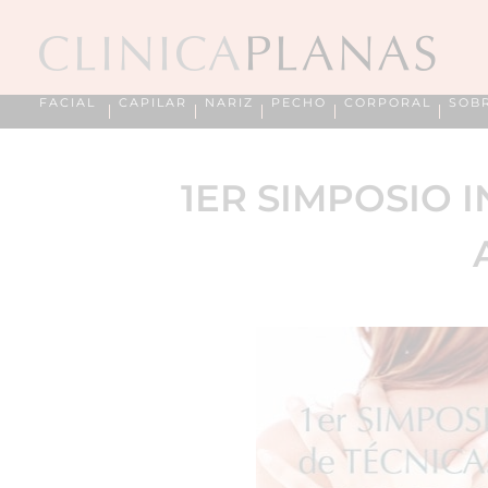
FACIAL
CAPILAR
NARIZ
PECHO
CORPORAL
SOB
1ER SIMPOSIO 