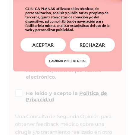
CLINICA PLANAS utiliza cookies técnicas, de
personalización, análisis y publicitarias, propias y de
terceros, que tratan datos de conexión y/o del
dispositivo, así como hábitos de navegación para
facilitarle la misma, analizar estadísticas del uso de la
web y personalizar publicidad.
ACEPTAR
RECHAZAR
CAMBIAR PREFERENCIAS
Acepto recibir información
comercial, incluso por correo
electrónico.
He leído y acepto la
Política de
Privacidad
Una Consulta de Segunda Opinión para
obtener feedback médico sobre una
cirugía y/o tratamiento realizado en otro