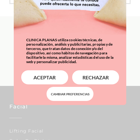
International Patients:
everything you need to
CLINICA PLANAS utiliza cookies técnicas, de
personalización, análisis y publicitarias, propias y de
know
terceros, que tratan datos de conexión y/o del
dispositivo, así como hábitos de navegación para
facilitarle la misma, analizar estadísticas del uso de la
web y personalizar publicidad.
LEARN MORE
ACEPTAR
RECHAZAR
CAMBIAR PREFERENCIAS
Facial
Lifting Facial