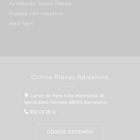
Fundación Jaime Planas
Trabaja con nosotros
Med Tech
Clínica Planas Barcelona
Carrer de Pere II de Montcada, 16,
Sarrià-Sant Gervasi, 08034 Barcelona
932 03 28 12
DÓNDE ESTAMOS