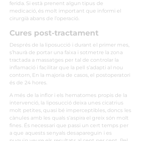
ferida. Si està prenent algun tipus de
medicació, és molt important que informi el
cirurgià abans de l’operació.
Cures post-tractament
Després de la liposucció i durant el primer mes,
s’haurà de portar una faixa i sotmetre la zona
tractada a massatges per tal de controlar la
inflamació i facilitar que la pell s’adapti al nou
contorn, En la majoria de casos, el postoperatori
és de 24 hores.
A més de la inflor i els hematomes propis de la
intervenció, la liposucció deixa unes cicatrius
molt petites, quasi bé imperceptibles, doncs les
cànules amb les quals s’aspira el greix són molt
fines. És necessari que passi un cert temps per
a que aquests senyals desapareguin i es
puguin veure els resultats al cent per cent. Pel