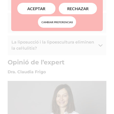
intervenció?
ACEPTAR
RECHAZAR
Es pot utilitzar algun cosmètic per
CAMBIAR PREFERENCIAS
ajudar a que les cicatrius millorin?
La liposucció i la lipoescultura eliminen
la cel·lulitis?
Opinió de l’expert
Dra. Claudia Frigo