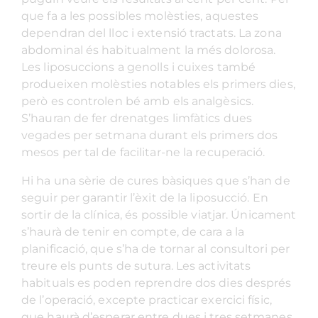
que fa a les possibles molèsties, aquestes
dependran del lloc i extensió tractats. La zona
abdominal és habitualment la més dolorosa.
Les liposuccions a genolls i cuixes també
produeixen molèsties notables els primers dies,
però es controlen bé amb els analgèsics.
S’hauran de fer drenatges limfàtics dues
vegades per setmana durant els primers dos
mesos per tal de facilitar-ne la recuperació.
Hi ha una sèrie de cures bàsiques que s’han de
seguir per garantir l’èxit de la liposucció. En
sortir de la clínica, és possible viatjar. Únicament
s’haurà de tenir en compte, de cara a la
planificació, que s’ha de tornar al consultori per
treure els punts de sutura. Les activitats
habituals es poden reprendre dos dies després
de l’operació, excepte practicar exercici físic,
que haurà d’esperar entre dues i tres setmanes,