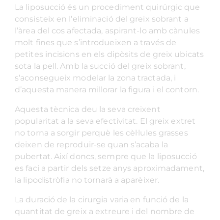
La liposucció és un procediment quirúrgic que
consisteix en l’eliminació del greix sobrant a
l’àrea del cos afectada, aspirant-lo amb cànules
molt fines que s’introdueixen a través de
petites incisions en els dipòsits de greix ubicats
sota la pell. Amb la succió del greix sobrant,
s’aconsegueix modelar la zona tractada, i
d’aquesta manera millorar la figura i el contorn.
Aquesta tècnica deu la seva creixent
popularitat a la seva efectivitat. El greix extret
no torna a sorgir perquè les cèl·lules grasses
deixen de reproduir-se quan s’acaba la
pubertat. Així doncs, sempre que la liposucció
es faci a partir dels setze anys aproximadament,
la lipodistròfia no tornarà a aparèixer.
La duració de la cirurgia varia en funció de la
quantitat de greix a extreure i del nombre de