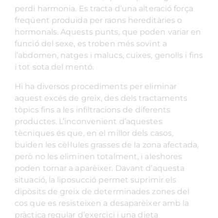
perdi harmonia. Es tracta d’una alteració força
freqüent produïda per raons hereditàries o
hormonals. Aquests punts, que poden variar en
funció del sexe, es troben més sovint a
l’abdomen, natges i malucs, cuixes, genolls i fins
i tot sota del mentó.
Hi ha diversos procediments per eliminar
aquest excés de greix, des dels tractaments
tòpics fins a les infiltracions de diferents
productes. L’inconvenient d’aquestes
tècniques és que, en el millor dels casos,
buiden les cèl·lules grasses de la zona afectada,
però no les eliminen totalment, i aleshores
poden tornar a aparèixer. Davant d’aquesta
situació, la liposucció permet suprimir els
dipòsits de greix de determinades zones del
cos que es resisteixen a desaparèixer amb la
pràctica regular d’exercici i una dieta