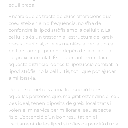
equilibrada.
Encara que es tracta de dues alteracions que
coexisteixen amb freqüència, no s’ha de
confondre la lipodistròfia amb la cel·lulitis. La
cel·lulitis és un trastorn a l’estructura del greix
més superficial, que es manifesta per la típica
pell de taronja, però no depèn de la quantitat
de greix acumulat. És important tenir clara
aquesta distinció, doncs la liposucció combat la
lipodistròfia, no la cel·lulitis, tot i que pot ajudar
a millorar-la.
Poden sotmetre’s a una liposucció totes
aquelles persones que, malgrat estar dins el seu
pes ideal, tenen dipòsits de greix localitzats i
volen eliminar-los per millorar el seu aspecte
físic. L’obtenció d’un bon resultat en el
tractament de les lipodistròfies dependrà d’una