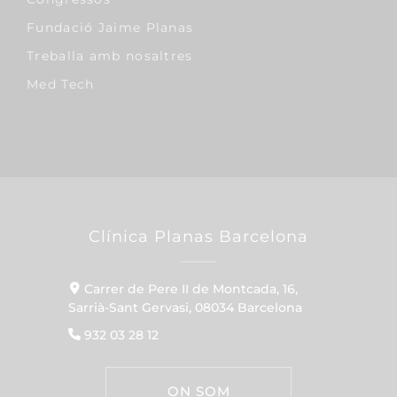
Fundació Jaime Planas
Treballa amb nosaltres
Med Tech
Clínica Planas Barcelona
Carrer de Pere II de Montcada, 16,
Sarrià-Sant Gervasi, 08034 Barcelona
932 03 28 12
ON SOM