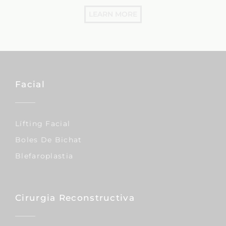
Accepto rebre informació
comercial, fins i tot per correu
electrònic.
He llegit i accepto la
Política de
Privacitat
Una consulta de Segona Opinió per
obtenir resposta mèdica sobre una
cirurgia i/o tractament realitzat a un altre