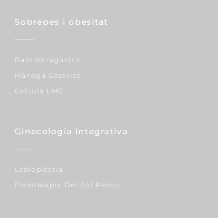
Boles De Bichat
Blefaroplastia
Cirurgia Reconstructiva
Limfedema
Lipedema
Capil·lar
Trasplantaments De Cabells