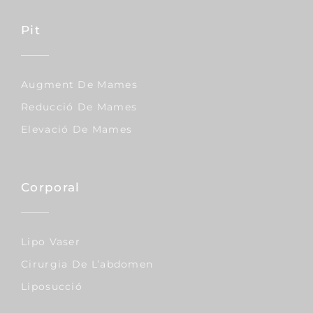
FINANÇAMENT
International Patients:
everything you need to
know
LEARN MORE
Facial
Lífting Facial