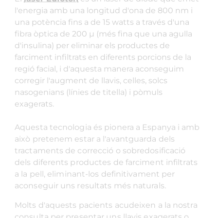
l'energia amb una longitud d'ona de 800 nm i
una potència fins a de 15 watts a través d'una
fibra òptica de 200 μ (més fina que una agulla
d'insulina) per eliminar els productes de
farciment infiltrats en diferents porcions de la
regió facial, i d'aquesta manera aconseguim
corregir l'augment de llavis, celles, solcs
nasogenians (línies de titella) i pòmuls
exagerats.
Aquesta tecnologia és pionera a Espanya i amb
això pretenem estar a l'avantguarda dels
tractaments de correcció o sobredosificació
dels diferents productes de farciment infiltrats
a la pell, eliminant-los definitivament per
aconseguir uns resultats més naturals.
Molts d'aquests pacients acudeixen a la nostra
consulta per presentar uns llavis exagerats o