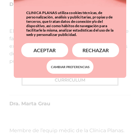
llavis?
CLINICA PLANAS utiliza cookies técnicas, de
Opinió de l’expert
personalización, análisis y publicitarias, propias y de
terceros, que tratan datos de conexión y/o del
dispositivo, así como hábitos de navegación para
facilitarle la misma, analizar estadísticas del uso de la
Dra. Montserrat Planas
web y personalizar publicidad.
ACEPTAR
RECHAZAR
CAMBIAR PREFERENCIAS
El làser Eufoton permet liquar els productes de