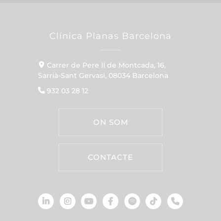
Corporal
Lipo Vaser
Cirurgia De L’abdomen
Liposucció
Sobrepes i obesitat
Baló Intragàstric
Mànega Gàstrica
Calcula LMC