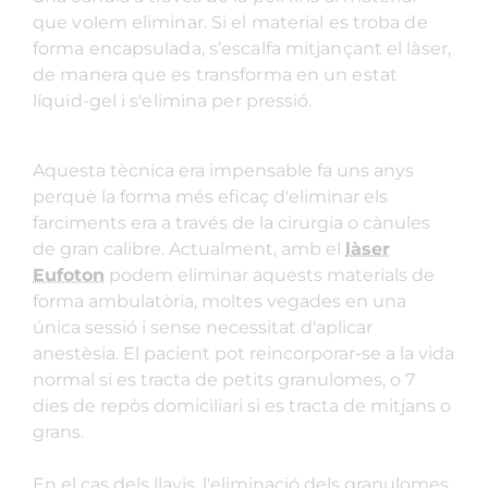
que volem eliminar. Si el material es troba de
forma encapsulada, s’escalfa mitjançant el làser,
de manera que es transforma en un estat
líquid-gel i s'elimina per pressió.
Aquesta tècnica era impensable fa uns anys
perquè la forma més eficaç d'eliminar els
farciments era a través de la cirurgia o cànules
de gran calibre. Actualment, amb el
làser
Eufoton
podem eliminar aquests materials de
forma ambulatòria, moltes vegades en una
única sessió i sense necessitat d'aplicar
anestèsia. El pacient pot reincorporar-se a la vida
normal si es tracta de petits granulomes, o 7
dies de repòs domiciliari si es tracta de mitjans o
grans.
En el cas dels llavis, l'eliminació dels granulomes