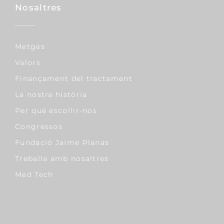
Nas
Rinoplàstia
Septoplàstia
Pit
Augment De Mames
Reducció De Mames
Elevació De Mames