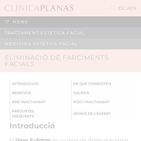
ES
CA
EN
MENÚ
TRACTAMENT ESTÈTICA FACIAL
MEDICINA ESTÈTICA FACIAL
ELIMINACIÓ DE FARCIMENTS
FACIALS
INTRODUCCIÓ
EN QUÈ COINSISTEIX
BENEFICIS
GALERIA
PRE-TRACTAMENT
POST-TRACTAMENT
PREGUNTES
OPINIÓ DE L’EXPERT
FREQÜENTS
Introducció
El
làser Eufoton
és un làser de díode que emet