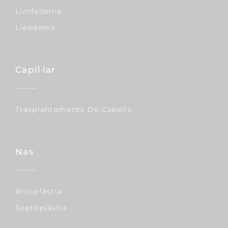
centre té cost.
SOL•LICITAR ARA
INFORMACIÓ SOBRE PROTECCIÓ DE
DADES DE CLÍNICA PLANAS
FES CLIC
AQUÍ
¿Cómo eliminar el relleno de los labios? -
Corpore sano - 28/05/2015
Cómo podemos eliminar los granulomas