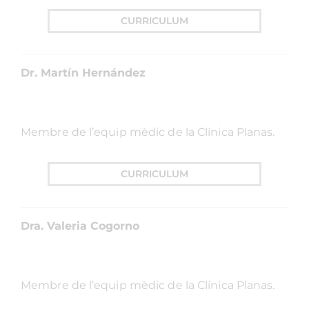
farciment infiltrat corregint granulomes i
excessos de volum degut als farciments facials
de llavis, entrecella, solcs nasogenianos i
pòmuls.
CURRICULUM
Dra. Marta Grau