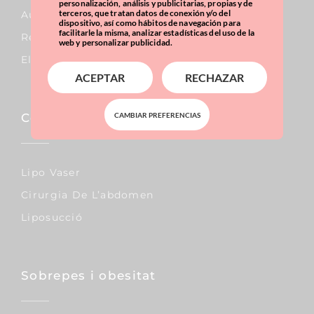
personalización, análisis y publicitarias, propias y de
terceros, que tratan datos de conexión y/o del
Augment De Mames
dispositivo, así como hábitos de navegación para
facilitarle la misma, analizar estadísticas del uso de la
Reducció De Mames
web y personalizar publicidad.
Elevació De Mames
ACEPTAR
RECHAZAR
CAMBIAR PREFERENCIAS
Corporal
Lipo Vaser
Cirurgia De L’abdomen
Liposucció
Sobrepes i obesitat