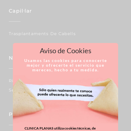
Capil·lar
Trasplantaments De Cabells
Aviso de Cookies
Nas
Usamos las cookies para conocerte
mejor y ofrecerte el servicio que
mereces, hecho a tu medida.
Rinoplàstia
Septoplàstia
Pit
CLINICA PLANAS utiliza cookies técnicas, de