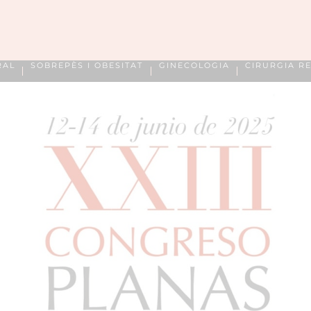
RAL
SOBREPÈS I OBESITAT
GINECOLOGIA
CIRURGIA R