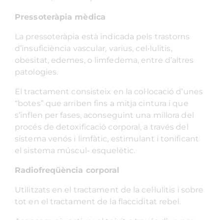
Pressoteràpia mèdica
La pressoteràpia està indicada pels trastorns
d’insuficiència vascular, varius, cel•lulitis,
obesitat, edemes, o limfedema, entre d’altres
patologies.
El tractament consisteix en la col·locació d’unes
“botes” que arriben fins a mitja cintura i que
s’inflen per fases, aconseguint una millora del
procés de detoxificació corporal, a través del
sistema venós i limfàtic, estimulant i tonificant
el sistema múscul- esquelètic.
Radiofreqüència corporal
Utilitzats en el tractament de la cel·lulitis i sobre
tot en el tractament de la flacciditat rebel.