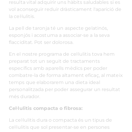
resulta vital adquirir uns hàbits saludables si es
vol aconseguir reduir dràsticament l'aparició de
la cel·lulitis.
La pell de taronja té un aspecte gelatinós,
esponjós i acostuma a associar-se a la seva
flacciditat. Pot ser dolorosa.
En el nostre programa de cel·lulitis tova hem
preparat tot un seguit de tractaments
específics amb aparells mèdics per poder
combatre-la de forma altament eficaç, al mateix
temps que elaborarem una dieta ideal
personalitzada per poder assegurar un resultat
més durador.
Cel·lulitis compacta o fibrosa:
La cel·lulitis dura o compacta és un tipus de
cel·lulitis que sol presentar-se en persones