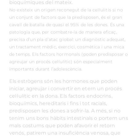
bioquímiques del mateix.
No existeix un origen reconegut de la cel·lulitis si no
un conjunt de factors que la predisposen, és el gran
cavall de batalla de quasi el 95% de les dones. És una
patologia que, per combatre-la de manera eficaç,
precisa d’un pla d’atac global: un diagnòstic adequat,
un tractament mèdic, exercici, cosmètica i una mica
de temps. Els factors hormonals (poden predisposar o
agreujar un procés cel·lulític) són especialment
importants durant l’adolescència.
Els estrògens són les hormones que poden
iniciar, agreujar i convertir en etern un procés
cel·lulític en la dona. Els factors endocrins,
bioquímics, hereditaris i fins i tot racials,
predisposen les dones a sofrir-la. A més, si no
tenim uns bons hàbits intestinals o portem uns
mals costums que poden afavorir el retorn
venós, patirem una insuficiència venosa, que