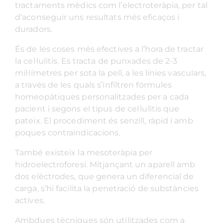
tractaments mèdics com l’electroteràpia, per tal
d’aconseguir uns resultats més eficaços i
duradors.
És de les coses més efectives a l’hora de tractar
la cel·lulitis. Es tracta de punxades de 2-3
mil·límetres per sota la pell, a les línies vasculars,
a través de les quals s’infiltren fórmules
homeopàtiques personalitzades per a cada
pacient i segons el tipus de cel·lulitis que
pateix. El procediment és senzill, ràpid i amb
poques contraindicacions.
També existeix la mesoteràpia per
hidroelectroforesi. Mitjançant un aparell amb
dos elèctrodes, que genera un diferencial de
carga, s’hi facilita la penetració de substàncies
actives.
Ambdues tècniques són utilitzades com a