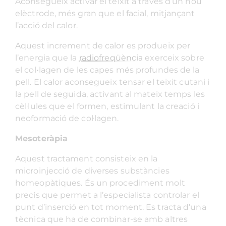
Aconsegueix activar el teixit a través d’un nou
elèctrode, més gran que el facial, mitjançant
l’acció del calor.
Aquest increment de calor es produeix per
l’energia que la
radiofreqüència
exerceix sobre
el col•lagen de les capes més profundes de la
pell. El calor aconsegueix tensar el teixit cutani i
la pell de seguida, activant al mateix temps les
cèl·lules que el formen, estimulant la creació i
neoformació de col·lagen.
Mesoteràpia
Aquest tractament consisteix en la
microinjecció de diverses substàncies
homeopàtiques. És un procediment molt
precís que permet a l’especialista controlar el
punt d’inserció en tot moment. Es tracta d’una
tècnica que ha de combinar-se amb altres