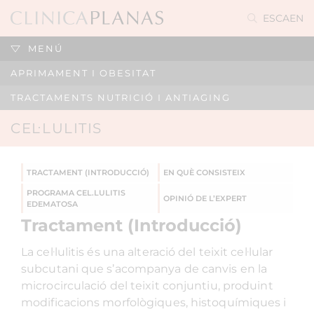
ES
CA
EN
MENÚ
APRIMAMENT I OBESITAT
TRACTAMENTS NUTRICIÓ I ANTIAGING
CEL·LULITIS
TRACTAMENT (INTRODUCCIÓ)
EN QUÈ CONSISTEIX
PROGRAMA CEL.LULITIS
OPINIÓ DE L’EXPERT
EDEMATOSA
Tractament (Introducció)
La cel·lulitis és una alteració del teixit cel·lular
subcutani que s’acompanya de canvis en la
microcirculació del teixit conjuntiu, produint
modificacions morfològiques, histoquímiques i