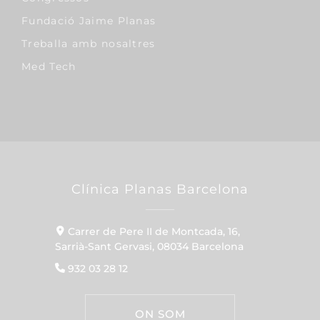
Fundació Jaime Planas
Treballa amb nosaltres
Med Tech
Clínica Planas Barcelona
Carrer de Pere II de Montcada, 16,
Sarrià-Sant Gervasi, 08034 Barcelona
932 03 28 12
ON SOM