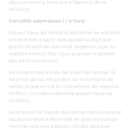
deixa el terreny lliure per a l’aparició de la
cel·lulitis.
Cel·lulitis edematosa i / o tova:
Aquest tipus de cel·lulitis pot donar-se sobretot
entre dones a partir dels quaranta anys que
portin un estil de vida molt sedentari, que no
realitzin exercici físic i que guanyen o perden
pes de forma brusca.
Els símptomes, a més de la pell de taronja i la
retenció de líquids, poden ser la formació de
varius, ja que el mal funcionament del sistema
limfàtic i circulatori afavorirà aquest tipus de
cel·lulitis.
La retenció de líquids que pot arribar a provocar
aquesta malaltia dependrà en gran mesura de
l'estil de vida que s'adopti, i és per això que