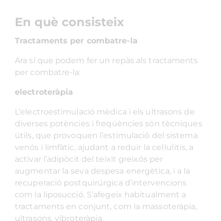
En què consisteix
Tractaments per combatre-la
Ara sí que podem fer un repàs als tractaments
per combatre-la:
electroteràpia
L’electroestimulació mèdica i els ultrasons de
diverses potències i freqüències són tècniques
útils, que provoquen l’estimulació del sistema
venós i limfàtic, ajudant a reduir la cel·lulitis, a
activar l’adipòcit del teixit greixós per
augmentar la seva despesa energètica, i a la
recuperació postquirúrgica d’intervencions
com la liposucció. S’afegeix habitualment a
tractaments en conjunt, com la massoteràpia,
ultrasons, vibroteràpia.