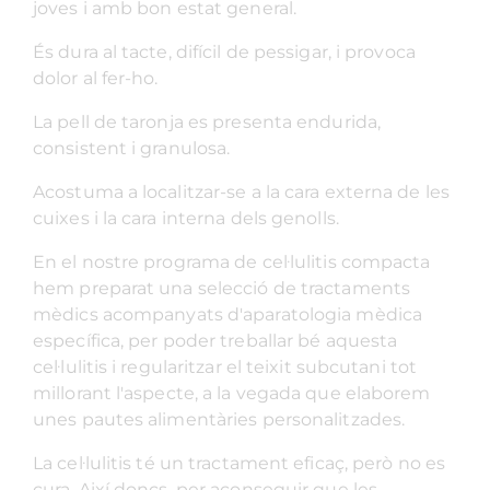
joves i amb bon estat general.
És dura al tacte, difícil de pessigar, i provoca
dolor al fer-ho.
La pell de taronja es presenta endurida,
consistent i granulosa.
Acostuma a localitzar-se a la cara externa de les
cuixes i la cara interna dels genolls.
En el nostre programa de cel·lulitis compacta
hem preparat una selecció de tractaments
mèdics acompanyats d'aparatologia mèdica
específica, per poder treballar bé aquesta
cel·lulitis i regularitzar el teixit subcutani tot
millorant l'aspecte, a la vegada que elaborem
unes pautes alimentàries personalitzades.
La cel·lulitis té un tractament eficaç, però no es
cura. Així doncs, per aconseguir que les