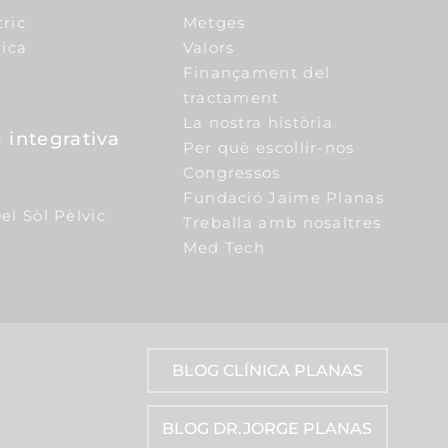
tric
Metges
ica
Valors
Finançament del
tractament
La nostra història
 integrativa
Per què escollir-nos
Congressos
Fundació Jaime Planas
el Sòl Pèlvic
Treballa amb nosaltres
Med Tech
BLOG CLÍNICA PLANAS
BLOG DR.JORGE PLANAS