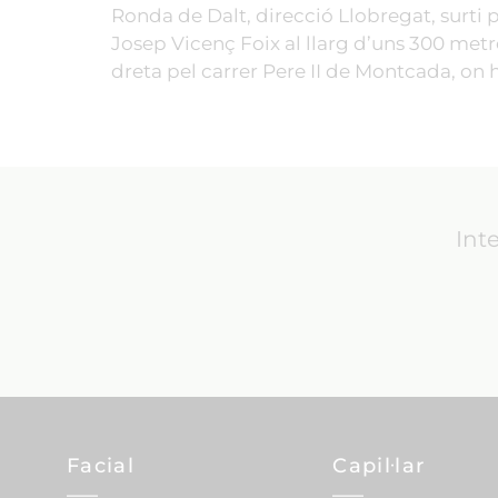
Ronda de Dalt, direcció Llobregat, surti per
Josep Vicenç Foix al llarg d’uns 300 metres
dreta pel carrer Pere II de Montcada, on hi
Int
Facial
Capil·lar