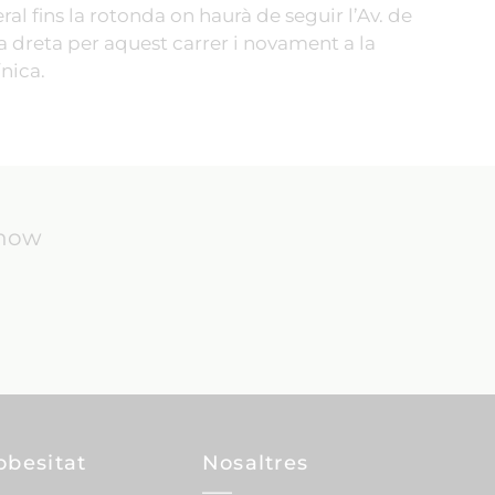
eral fins la rotonda on haurà de seguir l’Av. de
 la dreta per aquest carrer i novament a la
ínica.
know
obesitat
Nosaltres