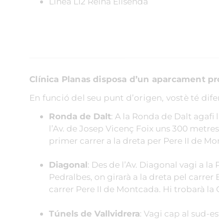
Línea L12 Reina Elisenda
Clínica Planas disposa d’un aparcament pr
En funció del seu punt d’origen, vostè té difer
Ronda de Dalt
: A la Ronda de Dalt agafi l
l’Av. de Josep Vicenç Foix uns 300 metres f
primer carrer a la dreta per Pere II de Mon
Diagonal
: Des de l’Av. Diagonal vagi a la 
Pedralbes, on girarà a la dreta pel carrer 
carrer Pere II de Montcada. Hi trobarà la
Túnels de Vallvidrera
: Vagi cap al sud-es