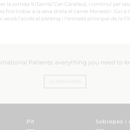
 la sortida 9 (Sarrià/ Can Caralleu), i continuï pel lat
 fins trobar a la seva dreta el carrer Monestir. Giri a
 veurà l’accés al pàrking i l’entrada principal de la Cl
ernational Patients: everything you need to 
LEARN MORE
Pit
Sobrepes i 