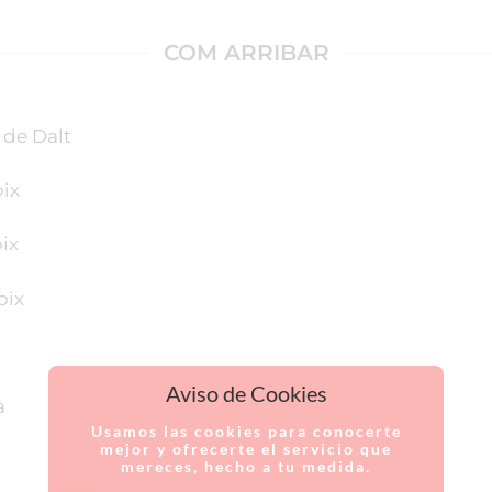
COM ARRIBAR
 de Dalt
oix
oix
oix
Aviso de Cookies
à
Usamos las cookies para conocerte
mejor y ofrecerte el servicio que
mereces, hecho a tu medida.