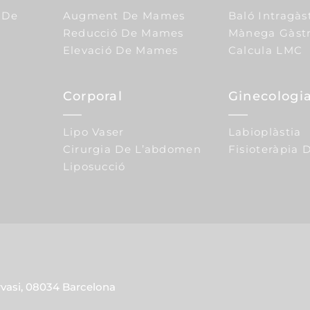
 De
Augment De Mames
Baló Intragàs
Reducció De Mames
Mànega Gàstr
Elevació De Mames
Calcula LMC
Corporal
Ginecologia
Lipo Vaser
Labioplàstia
Cirurgia De L’abdomen
Fisioteràpia D
Liposucció
rvasi, 08034 Barcelona