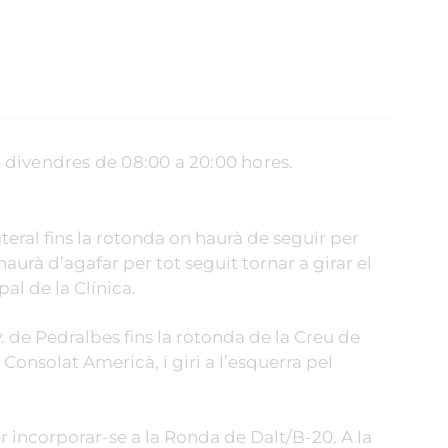
 a divendres de 08:00 a 20:00 hores.
lateral fins la rotonda on haurà de seguir per
haurà d’agafar per tot seguit tornar a girar el
pal de la Clínica.
Av. de Pedralbes fins la rotonda de la Creu de
 Consolat Americà, i giri a l’esquerra pel
per incorporar-se a la Ronda de Dalt/B-20. A la