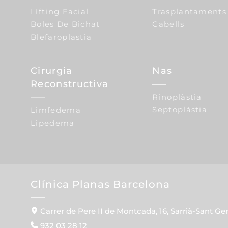
Lífting Facial
Trasplantaments
Boles De Bichat
Cabells
Blefaroplastia
Cirurgia
Nas
Reconstructiva
Rinoplàstia
Septoplàstia
Limfedema
Lipedema
Clínica Planas Barcelona
Carrer de Pere II de Montcada, 16, Sarrià-Sant Ge
932 03 28 12