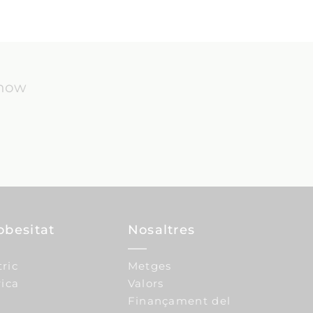
know
obesitat
Nosaltres
tric
Metges
ica
Valors
Finançament del