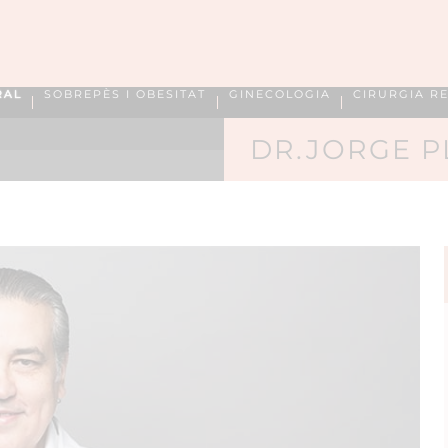
RAL
SOBREPÈS I OBESITAT
GINECOLOGIA
CIRURGIA R
DR.JORGE P