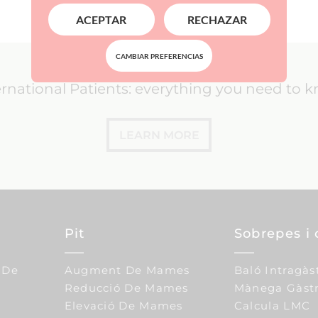
ACEPTAR
RECHAZAR
CAMBIAR PREFERENCIAS
ernational Patients: everything you need to 
LEARN MORE
Pit
Sobrepes i 
 De
Augment De Mames
Baló Intragàs
Reducció De Mames
Mànega Gàstr
Elevació De Mames
Calcula LMC