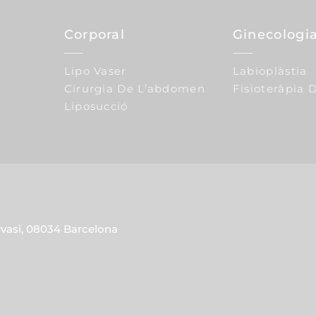
Corporal
Ginecologia
Lipo Vaser
Labioplàstia
Cirurgia De L’abdomen
Fisioteràpia D
Liposucció
rvasi, 08034 Barcelona