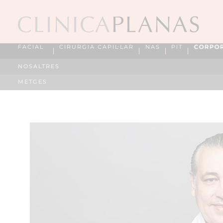
FACIAL
CIRURGIA CAPIL·LAR
NAS
PIT
CORPO
NOSALTRES
METGES