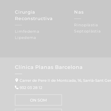
Cirurgia
Nas
Reconstructiva
Rinoplàstia
Septoplàstia
Limfedema
Lipedema
Clínica Planas Barcelona
Carrer de Pere II de Montcada, 16, Sarrià-Sant Ge
932 03 28 12
ON SOM