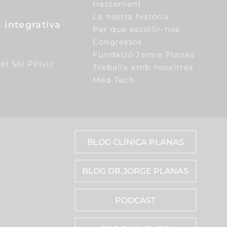
tractament
La nostra història
 integrativa
Per què escollir-nos
Congressos
Fundació Jaime Planas
el Sòl Pèlvic
Treballa amb nosaltres
Med Tech
BLOG CLÍNICA PLANAS
BLOG DR.JORGE PLANAS
PODCAST