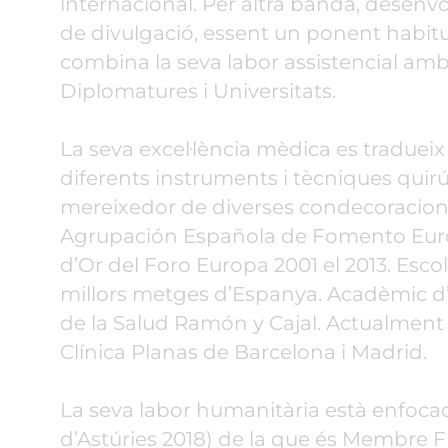
internacional. Per altra banda, desenv
de divulgació, essent un ponent habitu
combina la seva labor assistencial amb
Diplomatures i Universitats.
La seva excel·lència mèdica es tradueix e
diferents instruments i tècniques quirú
mereixedor de diverses condecoracions,
Agrupación Española de Fomento Europe
d’Or del Foro Europa 2001 el 2013. Escoll
millors metges d’Espanya. Acadèmic d’
de la Salud Ramón y Cajal. Actualment
Clínica Planas de Barcelona i Madrid.
La seva labor humanitària està enfoc
d’Astúries 2018) de la que és Membre