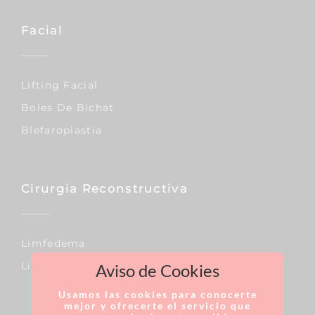
Facial
Lífting Facial
Boles De Bichat
Blefaroplastia
Cirurgia Reconstructiva
Limfedema
Lipedema
Aviso de Cookies
Usamos las cookies para conocerte
mejor y ofrecerte el servicio que