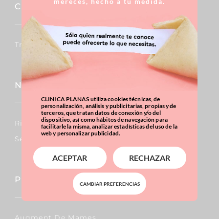
mereces, hecho a tu medida.
Capil·lar
Trasplantaments De Cabells
Nas
CLINICA PLANAS utiliza cookies técnicas, de
personalización, análisis y publicitarias, propias y de
terceros, que tratan datos de conexión y/o del
dispositivo, así como hábitos de navegación para
Rinoplàstia
facilitarle la misma, analizar estadísticas del uso de la
web y personalizar publicidad.
Septoplàstia
ACEPTAR
RECHAZAR
Pit
CAMBIAR PREFERENCIAS
Augment De Mames