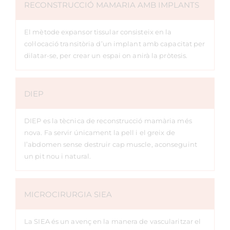
RECONSTRUCCIÓ MAMARIA AMB IMPLANTS
El mètode expansor tissular consisteix en la
col·locació transitòria d’un implant amb capacitat per
dilatar-se, per crear un espai on anirà la pròtesis.
DIEP
DIEP es la tècnica de reconstrucció mamària més
nova. Fa servir únicament la pell i el greix de
l’abdomen sense destruir cap muscle, aconseguint
un pit nou i natural.
MICROCIRURGIA SIEA
La SIEA és un avenç en la manera de vascularitzar el