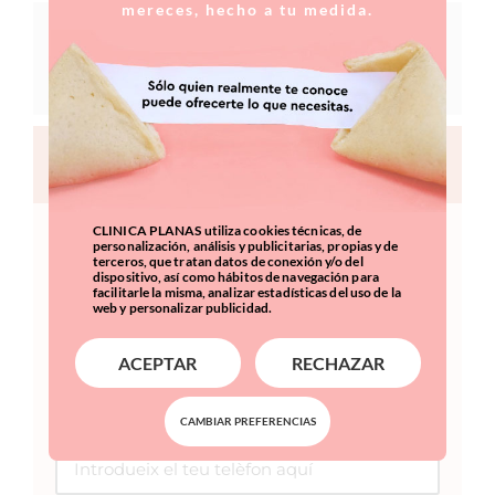
mereces, hecho a tu medida.
Una vegada s’ha fet l’emblanquiment,
quines mesures puc prendre per
endarrerir l’enfosquiment de les dents?
FORMULARI DE CONTACTE
CLINICA PLANAS utiliza cookies técnicas, de
personalización, análisis y publicitarias, propias y de
terceros, que tratan datos de conexión y/o del
dispositivo, así como hábitos de navegación para
facilitarle la misma, analizar estadísticas del uso de la
web y personalizar publicidad.
ACEPTAR
RECHAZAR
CAMBIAR PREFERENCIAS