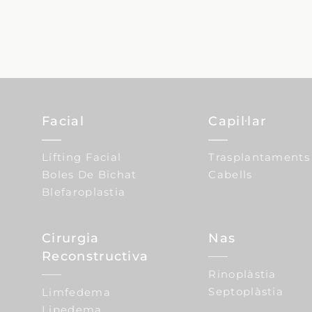
Facial
Capil·lar
Lífting Facial
Trasplantaments
Boles De Bichat
Cabells
Blefaroplastia
Cirurgia
Nas
Reconstructiva
Rinoplàstia
Septoplàstia
Limfedema
Lipedema