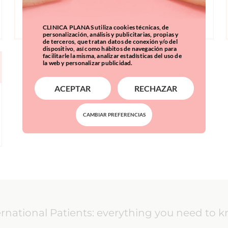
l’absència o desenvolupament incomplet
del múscul pectoral major a un costat del
cos.
CLINICA PLANAS utiliza cookies técnicas, de
personalización, análisis y publicitarias, propias y
de terceros, que tratan datos de conexión y/o del
dispositivo, así como hábitos de navegación para
facilitarle la misma, analizar estadísticas del uso de
la web y personalizar publicidad.
ACEPTAR
RECHAZAR
CAMBIAR PREFERENCIAS
ernational Patients: everything you need to 