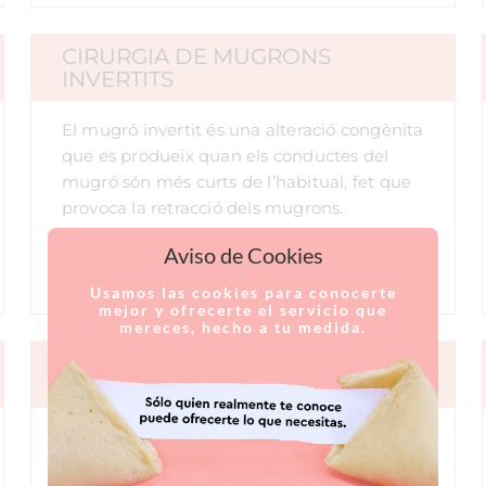
CIRURGIA DE MUGRONS
INVERTITS
El mugró invertit és una alteració congènita
que es produeix quan els conductes del
mugró són més curts de l’habitual, fet que
provoca la retracció dels mugrons.
Aviso de Cookies
Usamos las cookies para conocerte
mejor y ofrecerte el servicio que
mereces, hecho a tu medida.
SINDROME DE POLAND
El Síndrome de Poland és una malformació
congènita toràcica, caracteritzada per