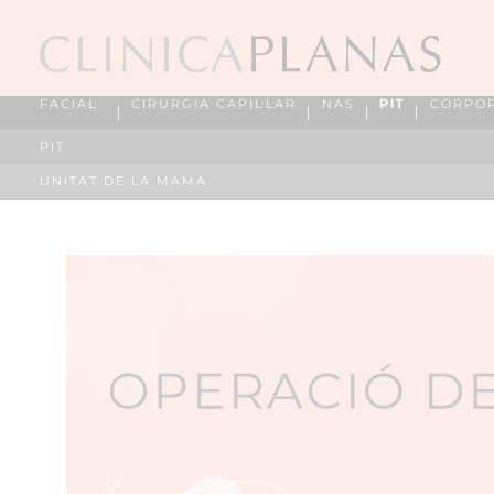
FACIAL
CIRURGIA CAPIL·LAR
NAS
PIT
CORPO
PIT
UNITAT DE LA MAMA