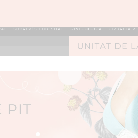
RAL
SOBREPÈS I OBESITAT
GINECOLOGIA
CIRURGIA R
UNITAT DE 