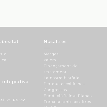
obesitat
Nosaltres
tric
Metges
ica
Valors
Finançament del
tractament
La nostra història
 integrativa
Per què escollir-nos
Congressos
Fundació Jaime Planas
el Sòl Pèlvic
Treballa amb nosaltres