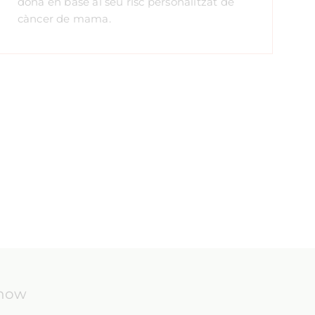
dona en base al seu risc personalitzat de
càncer de mama.
know