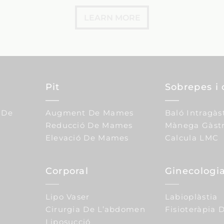
LEARN MORE
Pit
Sobrepes i 
 De
Augment De Mames
Baló Intragàs
Reducció De Mames
Mànega Gàstr
Elevació De Mames
Calcula LMC
Corporal
Ginecologia
Lipo Vaser
Labioplàstia
Cirurgia De L’abdomen
Fisioteràpia D
Liposucció