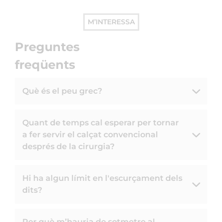
M’INTERESSA
Preguntes
freqüents
Què és el peu grec?
Quant de temps cal esperar per tornar
a fer servir el calçat convencional
després de la cirurgia?
Hi ha algun límit en l'escurçament dels
dits?
Per què m’hauria de sotmetre al