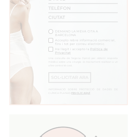
DEMANO LA MEVA CITA A
BARCELONA
Accepto rebre informació comercial,
fins i tot per correu electrònic.
He llegit i accepto la
Política de
Privacitat
Una consulta de Segona Opinió per obtenir resposta
mèdica sobre una cirurgia i/o tractament realitzat a un
altre centre té cost.
SOL•LICITAR ARA
INFORMACIÓ SOBRE PROTECCIÓ DE DADES DE
CLÍNICA PLANAS
FES CLIC AQUÍ