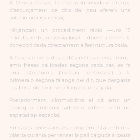
A Clínica Planas, la nostra innovadora cirurgia
d’escurçament de dits del peu ofereix una
solució precisa i eficaç.
Mitjançant un procediment ràpid —uns 15
minuts amb anestèsia local— duem a terme la
correcció òssia directament a l'estructura òssia.
A través d’un o dos petits orificis d’uns 1 mm, i
amb freses calibrades segons cada cas, es fa
una osteotomia (fractura controlada) a la
primera o segona falange del dit, que desgasta
l’os fins a obtenir-ne la llargada desitjada.
Posteriorment, s’immobilitza el dit amb un
taping o embenat adhesiu extern amb un
esparadrap especial.
En casos necessaris, es complementa amb una
plàstia cutània per tensar la pell caiguda a causa