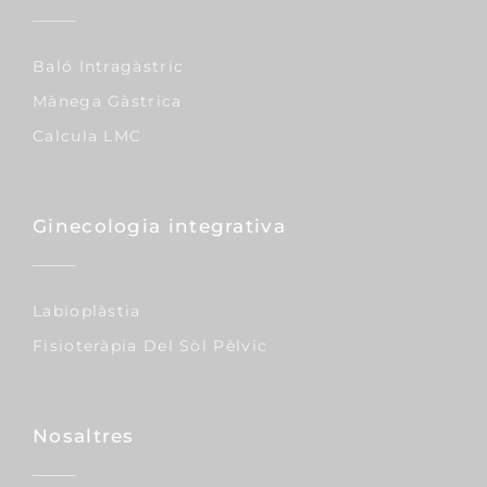
Baló Intragàstric
Mànega Gàstrica
Calcula LMC
Ginecologia integrativa
Labioplàstia
Fisioteràpia Del Sòl Pèlvic
Nosaltres