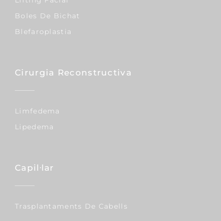
Lífting Facial
Boles De Bichat
Blefaroplastia
Cirurgia Reconstructiva
Limfedema
Lipedema
Capil·lar
Trasplantaments De Cabells