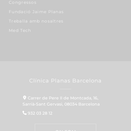
Congressos
Fundació Jaime Planas
Treballa amb nosaltres
Med Tech
Clínica Planas Barcelona
Carrer de Pere II de Montcada, 16,
Sarrià-Sant Gervasi, 08034 Barcelona
932 03 28 12