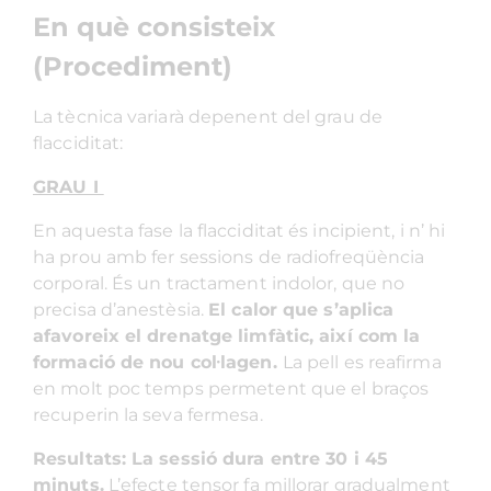
En què consisteix
(Procediment)
La tècnica variarà depenent del grau de
flacciditat:
GRAU I
En aquesta fase la flacciditat és incipient, i n’ hi
ha prou amb fer sessions de radiofreqüència
corporal. És un tractament indolor, que no
precisa d’anestèsia.
El calor que s’aplica
afavoreix el drenatge limfàtic, així com la
formació de nou col·lagen.
La pell es reafirma
en molt poc temps permetent que el braços
recuperin la seva fermesa.
Resultats: La sessió dura entre 30 i 45
minuts.
L’efecte tensor fa millorar gradualment