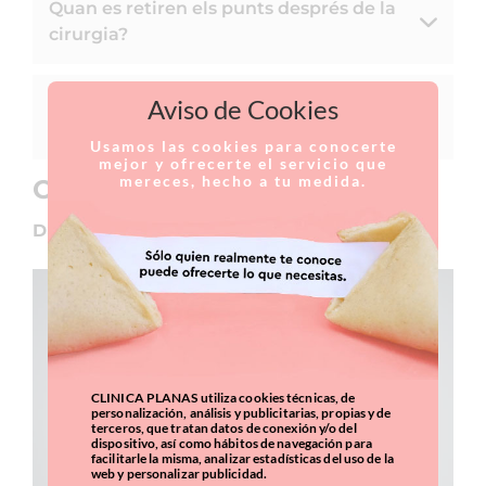
Quan es retiren els punts després de la
cirurgia?
Quin tipus de cicatrius provoca la
Aviso de Cookies
cirurgia? ¿Són visibles?
Usamos las cookies para conocerte
mejor y ofrecerte el servicio que
mereces, hecho a tu medida.
Opinió de l’expert
Dr. Alberto López
CLINICA PLANAS utiliza cookies técnicas, de
personalización, análisis y publicitarias, propias y de
terceros, que tratan datos de conexión y/o del
dispositivo, así como hábitos de navegación para
facilitarle la misma, analizar estadísticas del uso de la
web y personalizar publicidad.