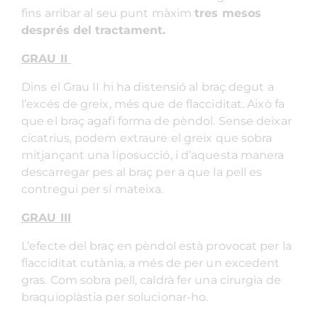
fins arribar al seu punt màxim
tres mesos
després del tractament.
GRAU II
Dins el Grau II hi ha distensió al braç degut a
l’excés de greix, més que de flacciditat. Això fa
que el braç agafi forma de pèndol. Sense deixar
cicatrius, podem extraure el greix que sobra
mitjançant una liposucció, i d’aquesta manera
descarregar pes al braç per a que la pell es
contregui per sí mateixa.
GRAU III
L’efecte del braç en pèndol està provocat per la
flacciditat cutània, a més de per un excedent
gras. Com sobra pell, caldrà fer una cirurgia de
braquioplàstia per solucionar-ho.