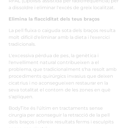
RFAL (Lipòlisis assistida per radiofreqüència) per
a dissoldre i eliminar l'excés de greix localitzat.
Elimina la flacciditat dels teus braços
La pell fluixa o caiguda sota dels braços resulta
molt difícil d'eliminar amb la dieta i l'exercici
tradicionals.
L'excessiva pèrdua de pes, la genètica i
l'envelliment natural contribueixen a el
problema, que tradicionalment s'ha resolt amb
procediments quirúrgics invasius que deixen
cicatrius i no aconsegueixen restaurar en la
seva totalitat el contorn de les zones en què
s'apliquen.
BodyTite és l'últim en tractaments sense
cirurgia per aconseguir la retracció de la pell
dels braços i ofereix resultats ferms i esculpits