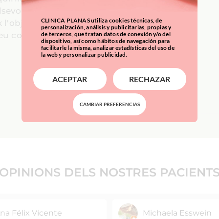
lsevol
CLINICA PLANAS utiliza cookies técnicas, de
 l'objectiu
personalización, análisis y publicitarias, propias y
eu costat.
de terceros, que tratan datos de conexión y/o del
dispositivo, así como hábitos de navegación para
facilitarle la misma, analizar estadísticas del uso de
la web y personalizar publicidad.
ACEPTAR
RECHAZAR
CAMBIAR PREFERENCIAS
OPINIONS DELS
NOSTRES PACIENT
na Félix Vicente
Michaela Esswein