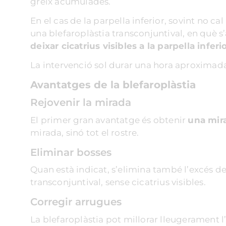
greix acumulades.
prepararlo todo de forma
lo men
eficiente. Su amabilidad,
autoes
En el cas de la parpella inferior, sovint no c
paciencia y comprensión,
por 10
una blefaroplàstia transconjuntival, en què s’
hicieron todo el proceso
incond
deixar cicatrius visibles a la parpella inferi
mucho mas fácil. Una vez
gracias
La intervenció sol durar una hora aproximadam
entras en la Clinica , todo el
su equi
personal es muy amable y te
Avantatges de la blefaroplàstia
cuidan con mucho esmero. En
Rejovenir la mirada
mi caso la operacion fue un
exito. Salí de la clinica a las
El primer gran avantatge és obtenir
una mira
pocas horas de la intervencion,
mirada, sinó tot el rostre.
sin dolor. Los tres primeros
Eliminar bosses
dias son un poco molestos por
la inflamación pero se
Quan està indicat, s’elimina també l’excés de 
sobrellevan perfectamente con
transconjuntival, sense cicatrius visibles.
la aplicaion de frio y los
Corregir arrugues
antiinflamatorios. A los 7 dias
volví para la retirada de los
La blefaroplàstia pot millorar lleugerament l’