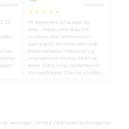
4/06/2020
07/01/2020
l Dr.
Mi experiencia ha sido de
diez... Hace unos días me
ltados
hicieron una intervención
quirúrgica. En concreto unas
citas
blefaroplastia inferiores. La
elente
intervención ha sido todo un
magen
éxito. Estoy muy contenta con
los resultados. Gracias a todas
e
las personas que me
ar al
atendieron. Me he sentido muy
amable
cuidada y por supuesto.
ginal) I
Muchas gracias al doctor
Gabriel Planas y a todo su
lts are
equipo.
an és necessari, també s’extirpen les bosses de
anner,