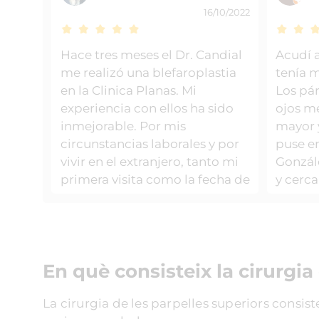
16/10/2022
Hace tres meses el Dr. Candial
Acudí 
me realizó una blefaroplastia
tenía 
en la Clinica Planas. Mi
Los pár
experiencia con ellos ha sido
ojos m
inmejorable. Por mis
mayor 
circunstancias laborales y por
puse e
vivir en el extranjero, tanto mi
Gonzál
primera visita como la fecha de
y cerc
la intervencion y los post
excepc
operatorios tuvieron que ser
una Ble
planeados con mucha
cervico 
antelacion para poder
postope
En què consisteix la cirurgia
coordinar vuelos y vacaciones.
dolor, 
Patricia de Atencion al cliente
me sien
La cirurgia de les parpelles superiors consist
se encargó de ayudarme a
del mu