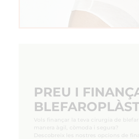
PREU I FINAN
BLEFAROPLÀST
Vols finançar la teva cirurgia de blefa
manera àgil, còmoda i segura?
Descobreix les nostres opcions de fi