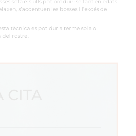
ses sota els ulls pot produir-se tant en edats
axen, s’accentuen les bosses i l’excés de
esta tècnica es pot dur a terme sola o
 del rostre.
 CITA