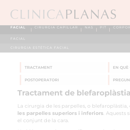
FACIAL
CIRURGIA CAPIL·LAR
NAS
PIT
CORPO
FACIAL
CIRURGIA ESTÈTICA FACIAL
TRACTAMENT
EN QUÈ 
POSTOPERATORI
PREGUN
Tractament de blefaroplàsti
La cirurgia de les parpelles, o blefaroplàstia,
les parpelles superiors i inferiors
. Aquests 
el conjunt de la cara.