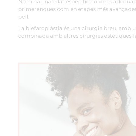
No hi ha una edat específica o «més adequada»
primerenques com en etapes més avançades. De
pell.
La blefaroplàstia és una cirurgia breu, amb u
combinada amb altres cirurgies estètiques fac