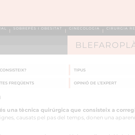
RAL
SOBREPÈS I OBESITAT
GINECOLOGIA
CIRURGIA R
BLEFAROPLÀ
CONSISTEIX?
TIPUS
TES
FREQÜENTS
OPINIÓ DE L’EXPERT
a
és una tècnica quirúrgica que consisteix a corregir
signes, causats pel pas del temps, donen una aparen