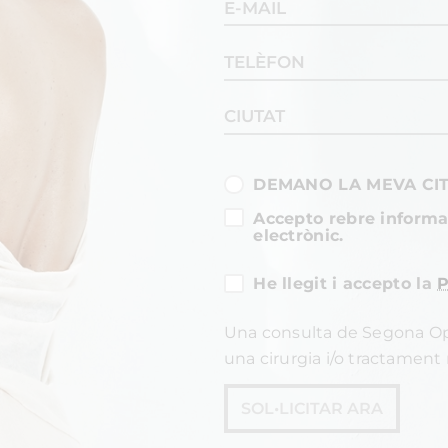
DEMANO LA MEVA CI
Accepto rebre informac
electrònic.
He llegit i accepto la
P
Una consulta de Segona Op
una cirurgia i/o tractament r
SOL•LICITAR ARA