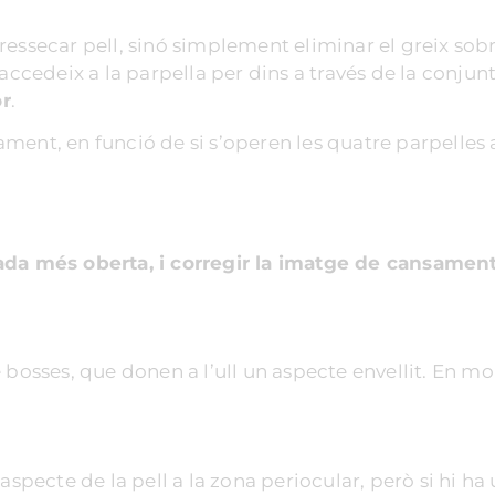
os 10 años y mi
the conscientious afterc
tima ha mejorado al 100
appointments and his
al ressecar pell, sinó simplement eliminar el greix so
0. Lo recomiendo
excellent work complet
accedeix a la parpella per dins a través de la conjunt
icionalmente. Mil
picture of an outstandi
or
.
 al Dr. González y a todo
plastic surgeon. Absolu
ent, en funció de si s’operen les quatre parpelles a
po.!!!
recommendation. Not t
forget: the always very f
staff at the Clinica Plana
da més oberta, i corregir la imatge de cansament 
bosses, que donen a l’ull un aspecte envellit. En molt
aspecte de la pell a la zona periocular, però si hi h