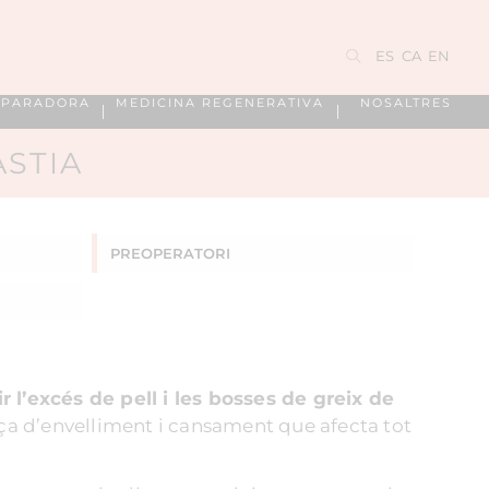
ES
CA
EN
EPARADORA
MEDICINA REGENERATIVA
NOSALTRES
STIA
PREOPERATORI
 l’excés de pell i les bosses de greix de
ça d’envelliment i cansament que afecta tot