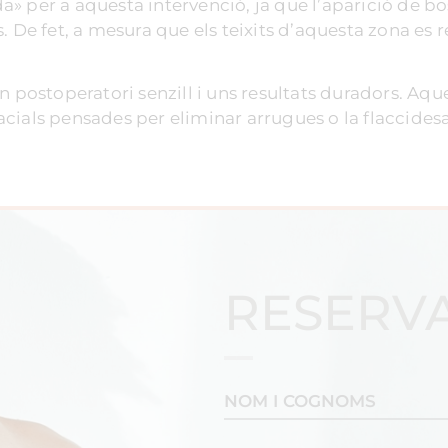
 per a aquesta intervenció, ja que l’aparició de bos
 fet, a mesura que els teixits d’aquesta zona es rel
n postoperatori senzill i uns resultats duradors. Aqu
ials pensades per eliminar arrugues o la flaccidesa
RESERVA