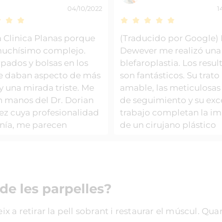
04/10/2022
1
a Clinica Planas porque
(Traducido por Google) E
muchísimo complejo.
Dewever me realizó una
pados y bolsas en los
blefaroplastia. Los resu
e daban aspecto de más
son fantásticos. Su trato
y una mirada triste. Me
amable, las meticulosas 
n manos del Dr. Dorian
de seguimiento y su exc
ez cuya profesionalidad
trabajo completan la i
anía, me parecen
de un cirujano plástico
ionales. Me sometí a
excepcional. Totalment
faroplastia y un Lifting
recomendable. Sin olvid
facial. El
personal siempre muy 
ratorio fue genial, cero
de la Clínica Planas. (Ori
 de les parpelles?
solo alguna molestia y
had Dr. Dewever do a
to la mujer más feliz
blepharoplasty. The resu
eix a retirar la pell sobrant i restaurar el múscul. Qu
ndo. Me he quitado por
fantastic. His friendly m