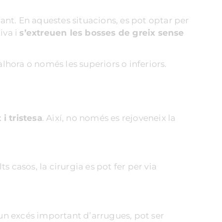
are
brant. En aquestes situacions, es pot optar per
e the
iva i
s’extreuen les bosses de greix sense
ng
te
lhora o només les superiors o inferiors.
o
riendly
s
i tristesa
. Així, no només es rejoveneix la
s casos, la cirurgia es pot fer per via
a un excés important d’arrugues, pot ser