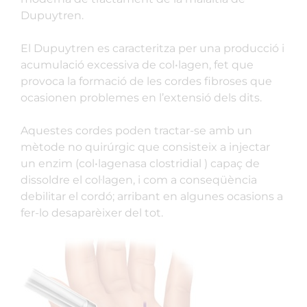
Dupuytren.
El Dupuytren es caracteritza per una producció i
acumulació excessiva de col•lagen, fet que
provoca la formació de les cordes fibroses que
ocasionen problemes en l’extensió dels dits.
Aquestes cordes poden tractar-se amb un
mètode no quirúrgic que consisteix a injectar
un enzim (col•lagenasa clostridial ) capaç de
dissoldre el col·lagen, i com a conseqüència
debilitar el cordó; arribant en algunes ocasions a
fer-lo desaparèixer del tot.