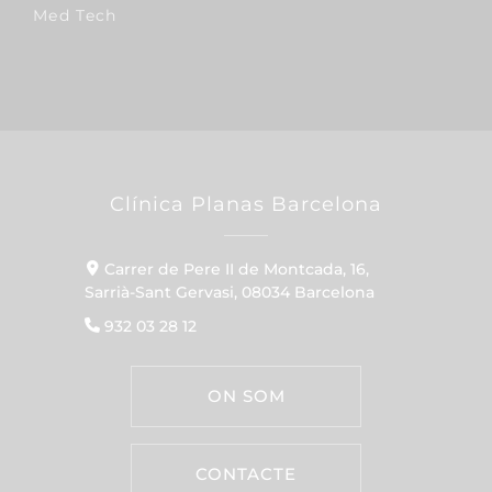
Med Tech
Clínica Planas Barcelona
Carrer de Pere II de Montcada, 16,
Sarrià-Sant Gervasi, 08034 Barcelona
932 03 28 12
ON SOM
CONTACTE