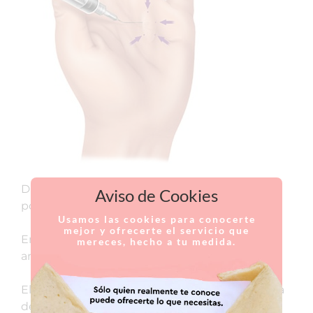
D’aquesta manera els dits recuperen la seva
Aviso de Cookies
posició i la mà recupera la seva funcionalitat.
Usamos las cookies para conocerte
mejor y ofrecerte el servicio que
En què consisteix el tractament farmacològic
mereces, hecho a tu medida.
amb col·lagenasa?
El medicament s’injecta directament a la corda
de Dupuytren amb una agulla molt petita, on,