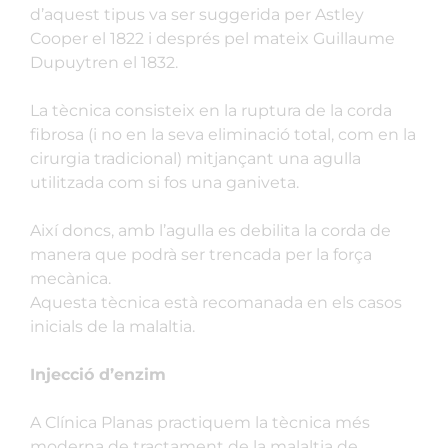
d’aquest tipus va ser suggerida per Astley
Cooper el 1822 i després pel mateix Guillaume
Dupuytren el 1832.
La tècnica consisteix en la ruptura de la corda
fibrosa (i no en la seva eliminació total, com en la
cirurgia tradicional) mitjançant una agulla
utilitzada com si fos una ganiveta.
Així doncs, amb l’agulla es debilita la corda de
manera que podrà ser trencada per la força
mecànica.
Aquesta tècnica està recomanada en els casos
inicials de la malaltia.
Injecció d’enzim
A Clínica Planas practiquem la tècnica més
moderna de tractament de la malaltia de