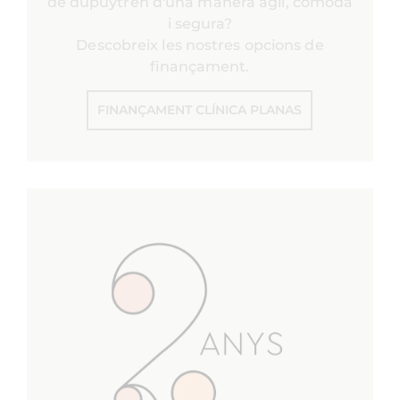
de dupuytren d'una manera àgil, còmoda
i segura?
Descobreix les nostres opcions de
finançament.
FINANÇAMENT CLÍNICA PLANAS