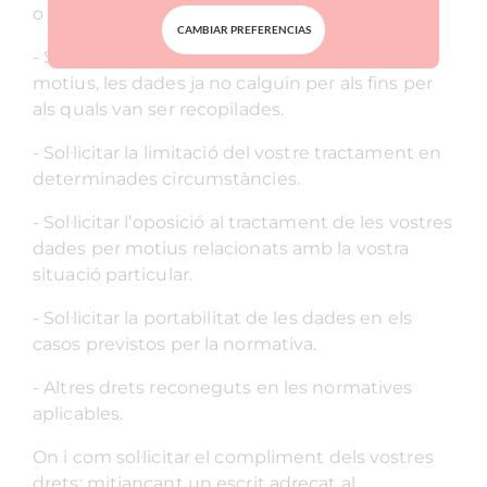
o la seva rectificació quan siguin inexactes.
CAMBIAR PREFERENCIAS
- Sol·licitar-ne la supressió quan, entre altres
motius, les dades ja no calguin per als fins per
als quals van ser recopilades.
- Sol·licitar la limitació del vostre tractament en
determinades circumstàncies.
- Sol·licitar l’oposició al tractament de les vostres
dades per motius relacionats amb la vostra
situació particular.
- Sol·licitar la portabilitat de les dades en els
casos previstos per la normativa.
- Altres drets reconeguts en les normatives
aplicables.
On i com sol·licitar el compliment dels vostres
drets: mitjançant un escrit adreçat al