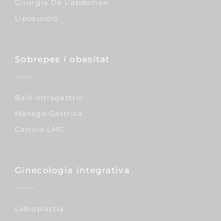
Cirurgia De L’abdomen
Liposucció
Sobrepes i obesitat
Baló Intragàstric
Mànega Gàstrica
Calcula LMC
Ginecologia integrativa
Labioplàstia