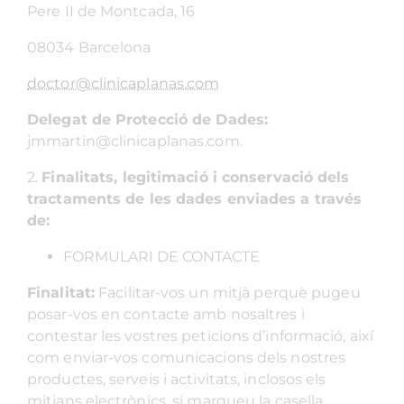
Pere II de Montcada, 16
08034 Barcelona
doctor@clinicaplanas.com
Delegat de Protecció de Dades:
jmmartin@clinicaplanas.com.
2.
Finalitats, legitimació i conservació dels
tractaments de les dades enviades a través
de:
FORMULARI DE CONTACTE
Finalitat:
Facilitar-vos un mitjà perquè pugeu
posar-vos en contacte amb nosaltres i
contestar les vostres peticions d’informació, així
com enviar-vos comunicacions dels nostres
productes, serveis i activitats, inclosos els
mitjans electrònics, si marqueu la casella