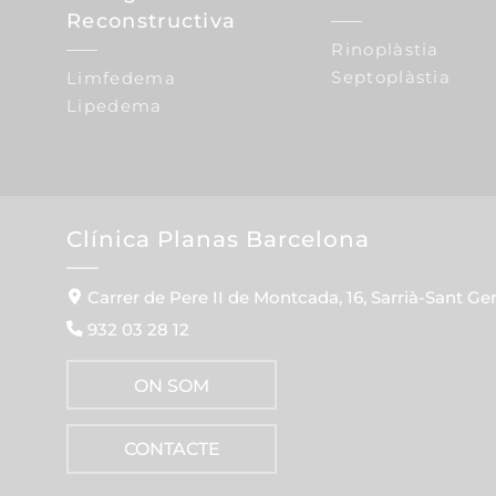
Reconstructiva
Rinoplàstia
Septoplàstia
Limfedema
Lipedema
Clínica Planas Barcelona
Carrer de Pere II de Montcada, 16, Sarrià-Sant Ge
932 03 28 12
ON SOM
CONTACTE