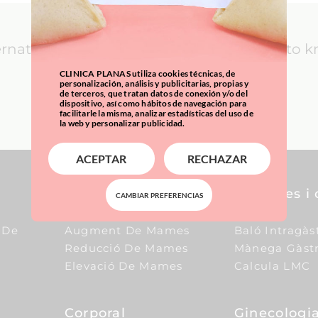
ernational Patients: everything you need to 
CLINICA PLANAS utiliza cookies técnicas, de
personalización, análisis y publicitarias, propias y
de terceros, que tratan datos de conexión y/o del
LEARN MORE
dispositivo, así como hábitos de navegación para
facilitarle la misma, analizar estadísticas del uso de
la web y personalizar publicidad.
ACEPTAR
RECHAZAR
Pit
Sobrepes i 
CAMBIAR PREFERENCIAS
 De
Augment De Mames
Baló Intragàs
Reducció De Mames
Mànega Gàstr
Elevació De Mames
Calcula LMC
Corporal
Ginecologia