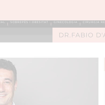
RAL
SOBREPÈS I OBESITAT
GINECOLOGIA
CIRURGIA R
DR.FABIO D