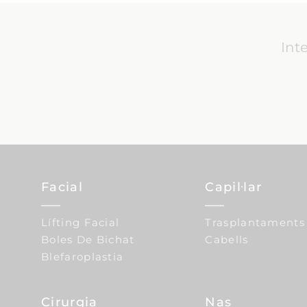
Int
Facial
Capil·lar
Lífting Facial
Trasplantaments
Boles De Bichat
Cabells
Blefaroplastia
Cirurgia
Nas