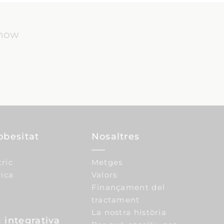
know
obesitat
Nosaltres
tric
Metges
ica
Valors
Finançament del
tractament
La nostra història
 integrativa