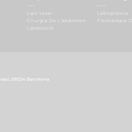
Lipo Vaser
Labioplàstia
Cirurgia De L’abdomen
Fisioteràpia D
Liposucció
rvasi, 08034 Barcelona