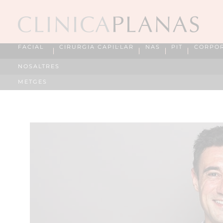
FACIAL
CIRURGIA CAPIL·LAR
NAS
PIT
CORPO
NOSALTRES
METGES