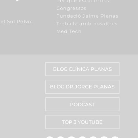
Per què escollir-nos
Congressos
Fundació Jaime Planas
el Sòl Pèlvic
Treballa amb nosaltres
Med Tech
BLOG CLÍNICA PLANAS
BLOG DR.JORGE PLANAS
PODCAST
TOP 3 YOUTUBE