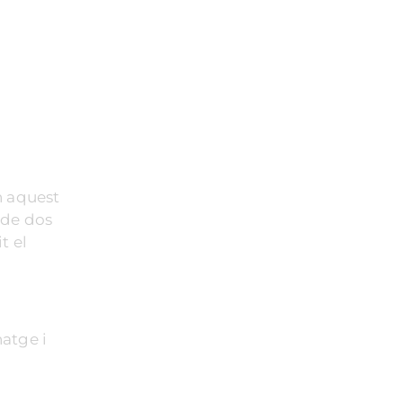
n aquest
 de dos
t el
natge i