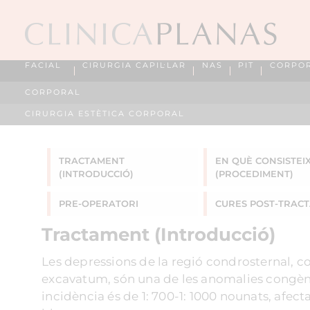
FACIAL
CIRURGIA CAPIL·LAR
NAS
PIT
CORPO
CORPORAL
CIRURGIA ESTÈTICA CORPORAL
TRACTAMENT
EN QUÈ CONSISTEI
(INTRODUCCIÓ)
(PROCEDIMENT)
PRE-OPERATORI
CURES POST-TRAC
Tractament (Introducció)
Les depressions de la regió condrosternal,
excavatum, són una de les anomalies congènit
incidència és de 1: 700-1: 1000 nounats, afect