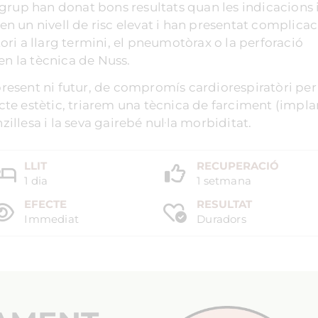
grup han donat bons resultats quan les indicacions i
nen un nivell de risc elevat i han presentat complica
ri a llarg termini, el pneumotòrax o la perforació
en la tècnica de Nuss.
 present ni futur, de compromís cardiorespiratòri pe
fecte estètic, triarem una tècnica de farciment (impl
zillesa i la seva gairebé nul·la morbiditat.
LLIT
RECUPERACIÓ
1 dia
1 setmana
EFECTE
RESULTAT
Immediat
Duradors