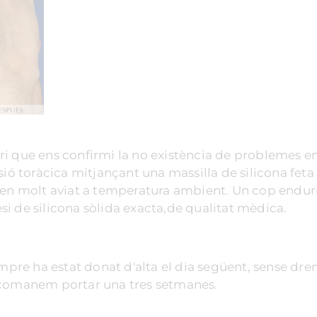
ri que ens confirmi la no existència de problemes e
sió toràcica mitjançant una massilla de silicona feta
uen molt aviat a temperatura ambient. Un cop enduri
tesi de silicona sòlida exacta,de qualitat mèdica.
empre ha estat donat d'alta el dia següent, sense dre
recomanem portar una tres setmanes.