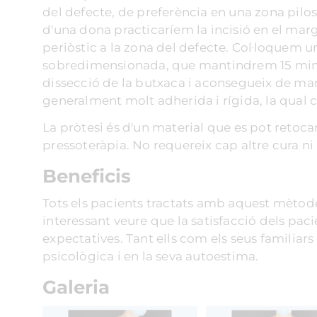
del defecte, de preferència en una zona pilosa
d'una dona practicaríem la incisió en el mar
periòstic a la zona del defecte. Col·loquem 
sobredimensionada, que mantindrem 15 minu
dissecció de la butxaca i aconsegueix de man
generalment molt adherida i rígida, la qual co
La pròtesi és d'un material que es pot retoca
pressoteràpia. No requereix cap altre cura n
Beneficis
Tots els pacients tractats amb aquest mètode
interessant veure que la satisfacció dels pac
expectatives. Tant ells com els seus familiars
psicològica i en la seva autoestima.
Galeria