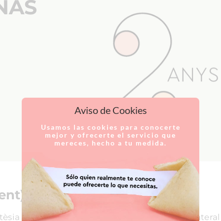
NAS
Aviso de Cookies
Usamos las cookies para conocerte
mejor y ofrecerte el servicio que
mereces, hecho a tu medida.
ent)
sia general. Si es tracta d'un home, a la part lateral