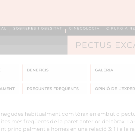
RAL
SOBREPÈS I OBESITAT
GINECOLOGIA
CIRURGIA R
PECTUS EX
X
BENEFICIS
GALERIA
TAMENT
PREGUNTES
FREQÜENTS
OPINIÓ DE L’EXPE
 conegudes habitualment com tòrax en embut o pect
es més freqüents de la paret anterior del tòrax. La
ant principalment a homes en una relació 3: 1 i a la r