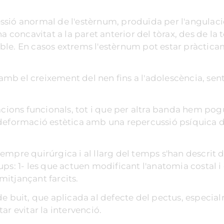
ssió anormal de l'estèrnum, produïda per l'angulac
a concavitat a la paret anterior del tòrax, des de la 
riable. En casos extrems l'estèrnum pot estar pràctic
mb el creixement del nen fins a l'adolescència, sen
acions funcionals, tot i que per altra banda hem pog
 deformació estètica amb una repercussió psíquica 
mpre quirúrgica i al llarg del temps s'han descrit d
ps: 1- les que actuen modificant l'anatomia costal i
 mitjançant farcits.
de buit, que aplicada al defecte del pectus, especia
ar evitar la intervenció.