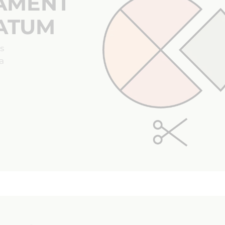
ÇAMENT
ATUM
us
a