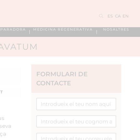
ES
CA
EN
EPARADORA
MEDICINA REGENERATIVA
NOSALTRES
CAVATUM
FORMULARI DE
CONTACTE
RT
us
 seva
aça