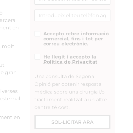
ió
tercera
ament en
Accepto rebre informació
comercial, fins i tot per
correu electrònic.
t molt
He llegit i accepto la
Política de Privacitat
ut
de gran
Una consulta de Segona
Opinió per obtenir resposta
iverses
mèdica sobre una cirurgia i/o
 esternal
tractament realitzat a un altre
centre té cost.
lment en
SOL•LICITAR ARA