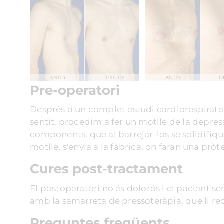
Pre-operatori
Després d'un complet estudi cardiorespirato
sentit, procedim a fer un motlle de la depres
components, que al barrejar-los se solidifiq
motlle, s'envia a la fàbrica, on faran una prò
Cures post-tractament
El postoperatori no és dolorós i el pacient s
amb la samarreta de pressoteràpia, que li 
Preguntes
freqüents