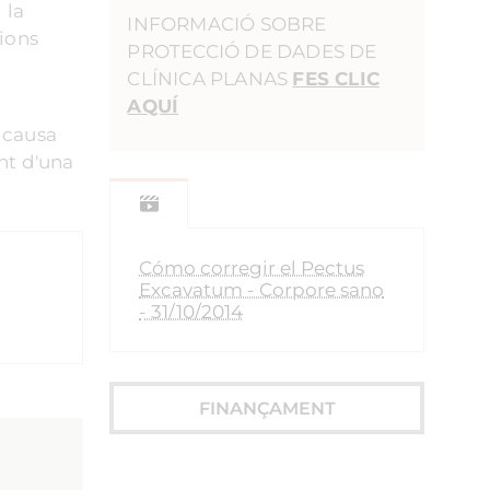
 la
INFORMACIÓ SOBRE
cions
PROTECCIÓ DE DADES DE
CLÍNICA PLANAS
FES CLIC
AQUÍ
r causa
ant d'una
Cómo corregir el Pectus
Excavatum - Corpore sano
- 31/10/2014
FINANÇAMENT