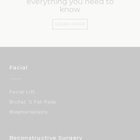
everything you need to
know
LEARN MORE
Facial
Facial Lift
Bichat´s Fat Pads
Blepharoplasty
Reconstructive Surgery