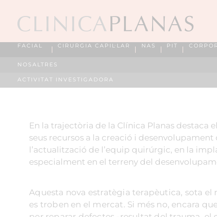
FACIAL
CIRURGIA CAPIL·LAR
NAS
PIT
CORPO
NOSALTRES
ACTIVITAT INVESTIGADORA
En la trajectòria de la Clínica Planas destaca
seus recursos a la creació i desenvolupament 
l’actualització de l’equip quirúrgic, en la imp
especialment en el terreny del desenvolupamen
Aquesta nova estratègia terapèutica, sota el n
es troben en el mercat. Si més no, encara qu
per reparar defectes -resultat del trauma, el