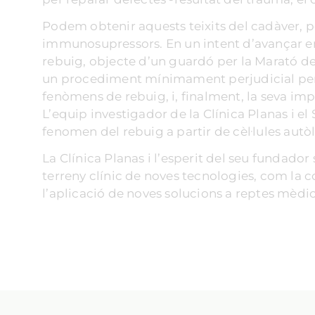
Podem obtenir aquests teixits del cadàver, p
immunosupressors. En un intent d’avançar en 
rebuig, objecte d’un guardó per la Marató de 
un procediment mínimament perjudicial per al
fenòmens de rebuig, i, finalment, la seva imp
L’equip investigador de la Clínica Planas i e
fenomen del rebuig a partir de cèl·lules autò
La Clínica Planas i l’esperit del seu fundado
terreny clínic de noves tecnologies, com la 
l’aplicació de noves solucions a reptes mèd