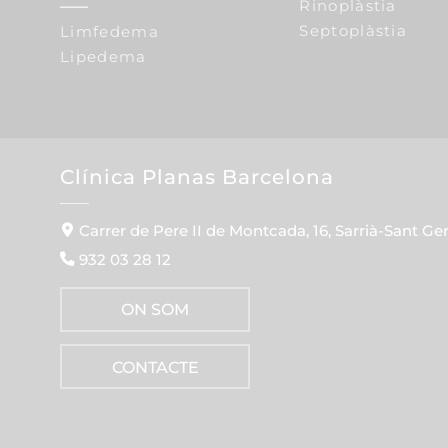
Rinoplàstia
Septoplàstia
Limfedema
Lipedema
Clínica Planas Barcelona
Carrer de Pere II de Montcada, 16, Sarrià-Sant Ge
932 03 28 12
ON SOM
CONTACTE