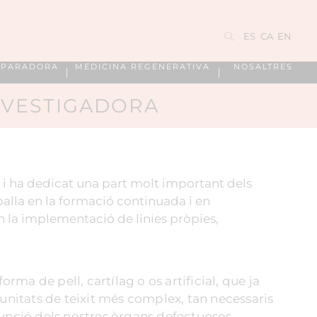
ES
CA
EN
EPARADORA
MEDICINA REGENERATIVA
NOSALTRES
INVESTIGADORA
a i ha dedicat una part molt important dels
alla en la formació continuada i en
en la implementació de línies pròpies,
ma de pell, cartílag o os artificial, que ja
unitats de teixit més complex, tan necessaris
 funció dels nostres òrgans defectuosos.