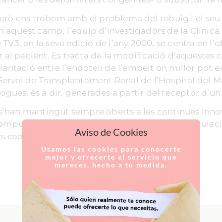
erò ens trobem amb el problema del rebuig i el seu d
aquest camp, l’equip d’investigadors de la Clínica 
TV3, en la seva edició de l’any 2000, se centra en l’o
 pacient. Es tracta de la modificació d’aquestes cè
lantació entre l’endoteli de l’empelt on millor pot e
l Servei de Transplantament Renal de l’Hospital del 
logues, és a dir, generades a partir del receptor d’u
r s’han mantingut sempre oberts a les continues innov
computació perceptual, el làser, la immunomodulació
Aviso de Cookies
ics cada vegada més exigents.
Usamos las cookies para conocerte
mejor y ofrecerte el servicio que
mereces, hecho a tu medida.