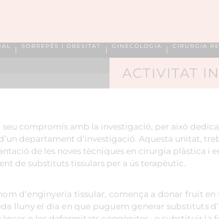
RAL
SOBREPÈS I OBESITAT
GINECOLOGIA
CIRURGIA R
ACTIVITAT 
 el seu compromís amb la investigació, per això dedic
d’un departament d’investigació. Aquesta unitat, treb
lantació de les noves tècniques en cirurgia plàstica i 
t de substituts tissulars per a ús terapèutic.
om d’enginyeria tissular, comença a donar fruit en for
eda lluny el dia en que puguem generar substituts d’
 càncer o les deformitats congènites- o substituir la