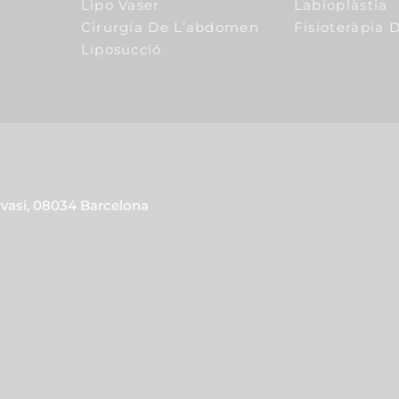
Lipo Vaser
Labioplàstia
Cirurgia De L’abdomen
Fisioteràpia D
Liposucció
rvasi, 08034 Barcelona