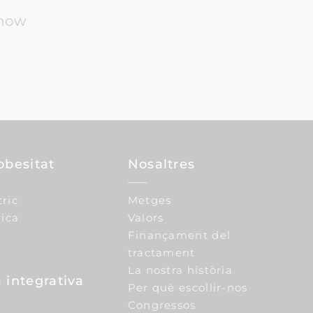
know
obesitat
Nosaltres
tric
Metges
ica
Valors
Finançament del
tractament
La nostra història
 integrativa
Per què escollir-nos
Congressos