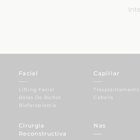
Int
Facial
Capil·lar
Lífting Facial
Trasplantaments
Boles De Bichat
Cabells
Blefaroplastia
Cirurgia
Nas
Reconstructiva