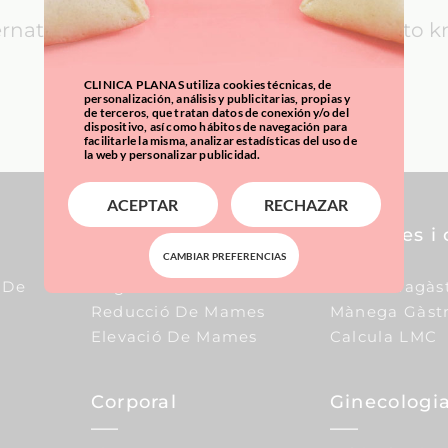
ernational Patients: everything you need to 
CLINICA PLANAS utiliza cookies técnicas, de
LEARN MORE
personalización, análisis y publicitarias, propias y
de terceros, que tratan datos de conexión y/o del
dispositivo, así como hábitos de navegación para
facilitarle la misma, analizar estadísticas del uso de
la web y personalizar publicidad.
ACEPTAR
RECHAZAR
Pit
Sobrepes i 
CAMBIAR PREFERENCIAS
 De
Augment De Mames
Baló Intragàs
Reducció De Mames
Mànega Gàstr
Elevació De Mames
Calcula LMC
Corporal
Ginecologia