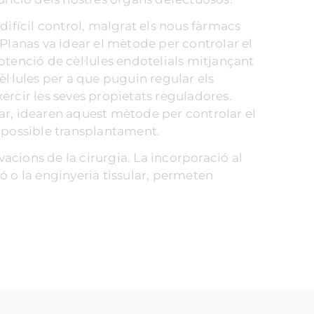
ifícil control, malgrat els nous fàrmacs
Planas va idear el mètode per controlar el
btenció de cèl·lules endotelials mitjançant
l·lules per a que puguin regular els
xercir les seves propietats reguladores.
Mar, idearen aquest mètode per controlar el
n possible transplantament.
acions de la cirurgia. La incorporació al
 o la enginyeria tissular, permeten