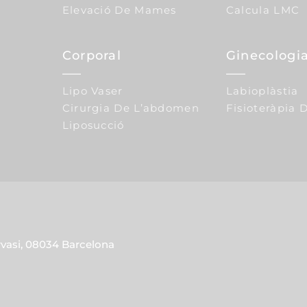
Elevació De Mames
Calcula LMC
Corporal
Ginecologia
Lipo Vaser
Labioplàstia
Cirurgia De L’abdomen
Fisioteràpia D
Liposucció
rvasi, 08034 Barcelona