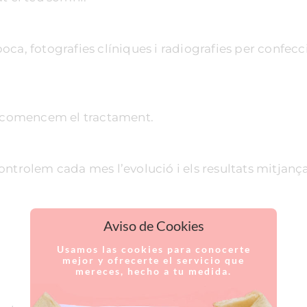
ca, fotografies clíniques i radiografies per confecc
 i comencem el tractament.
ontrolem cada mes l’evolució i els resultats mitjanç
Aviso de Cookies
Usamos las cookies para conocerte
mejor y ofrecerte el servicio que
mereces, hecho a tu medida.