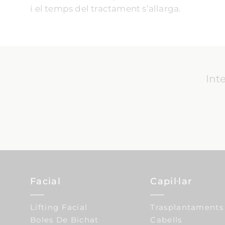
i el temps del tractament s’allarga.
Int
Facial
Capil·lar
Lífting Facial
Trasplantaments
Boles De Bichat
Cabells