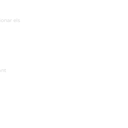
ionar els
ant