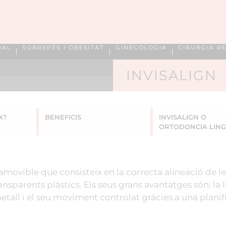
RAL
SOBREPÈS I OBESITAT
GINECOLOGIA
CIRURGIA R
INVISALIGN
X?
BENEFICIS
INVISALIGN O
ORTODONCIA LIN
 amovible que consisteix en la correcta alineació de l
nsparents plàstics. Els seus grans avantatges són: la l
metall i el seu moviment controlat gràcies a una planif