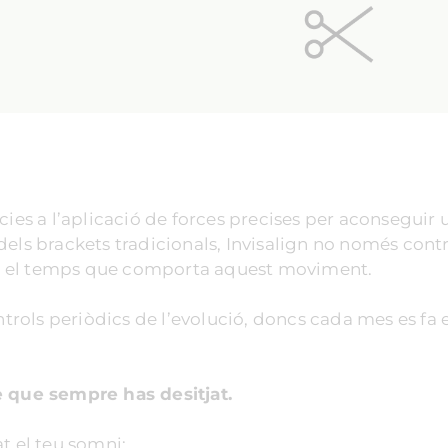
cies a l’aplicació de forces precises per aconseguir 
els brackets tradicionals, Invisalign no només contr
é el temps que comporta aquest moviment.
ntrols periòdics de l’evolució, doncs cada mes es fa 
e que sempre has desitjat.
at el teu somni: