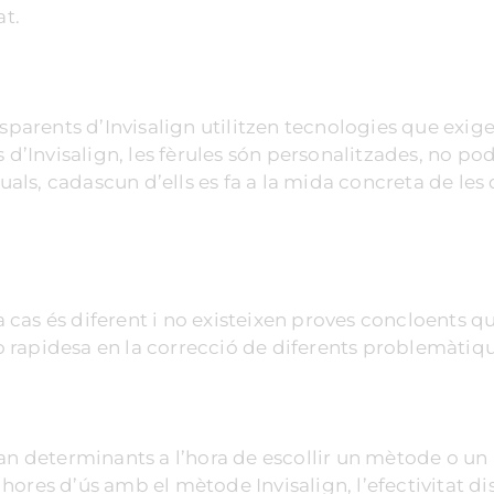
at.
sparents d’Invisalign utilitzen tecnologies que exige
 d’Invisalign, les fèrules són personalitzades, no po
guals, cadascun d’ells es fa a la mida concreta de les
da cas és diferent i no existeixen proves concloents q
t o rapidesa en la correcció de diferents problemàtiq
an determinants a l’hora de escollir un mètode o un 
hores d’ús amb el mètode Invisalign, l’efectivitat d