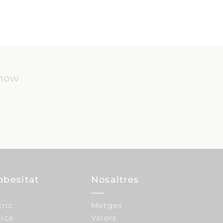
know
obesitat
Nosaltres
tric
Metges
ica
Valors