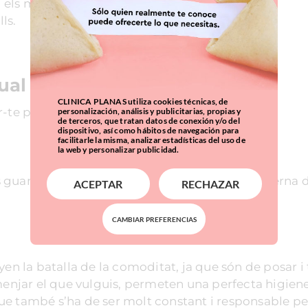
 els menjars.
ls.
ual
CLINICA PLANAS utiliza cookies técnicas, de
-te per un o altre tractament són:
personalización, análisis y publicitarias, propias y
de terceros, que tratan datos de conexión y/o del
dispositivo, así como hábitos de navegación para
facilitarle la misma, analizar estadísticas del uso de
la web y personalizar publicidad.
s guanyen, ja que al anar col•locats a la cara interna 
ACEPTAR
RECHAZAR
CAMBIAR PREFERENCIAS
en la batalla de la comoditat, ja que són de posar i 
njar el que vulguis, permeten una perfecta higiene
 que també s’ha de ser molt constant i responsable pe