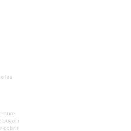
de les
treure.
 bucal i
r cobrir