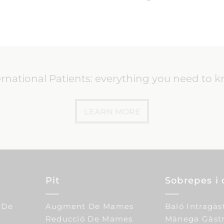
ernational Patients: everything you need to 
LEARN MORE
Pit
Sobrepes i 
 De
Augment De Mames
Baló Intragàs
Reducció De Mames
Mànega Gàstr