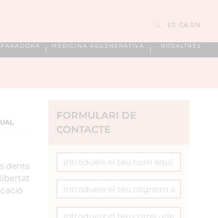
ES
CA
EN
EPARADORA
MEDICINA REGENERATIVA
NOSALTRES
FORMULARI DE
GUAL
CONTACTE
es dents
libertat
icació