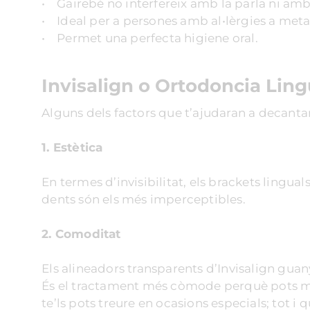
• Gairebé no interfereix amb la parla ni amb
• Ideal per a persones amb al•lèrgies a metal
• Permet una perfecta higiene oral.
Invisalign o Ortodoncia Ling
Alguns dels factors que t’ajudaran a decantar
1. Estètica
En termes d’invisibilitat, els brackets lingual
dents són els més imperceptibles.
2. Comoditat
Els alineadors transparents d’Invisalign guany
És el tractament més còmode perquè pots me
te’ls pots treure en ocasions especials; tot i