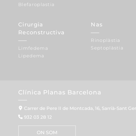
Blefaroplastia
Cirurgia
Nas
Reconstructiva
Rinoplàstia
Septoplàstia
Limfedema
Lipedema
Clínica Planas Barcelona
Carrer de Pere II de Montcada, 16, Sarrià-Sant Ge
932 03 28 12
ON SOM