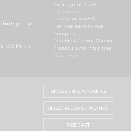
Finançament del
tractament
La nostra història
 integrativa
Per què escollir-nos
Congressos
Fundació Jaime Planas
el Sòl Pèlvic
Treballa amb nosaltres
Med Tech
BLOG CLÍNICA PLANAS
BLOG DR.JORGE PLANAS
PODCAST