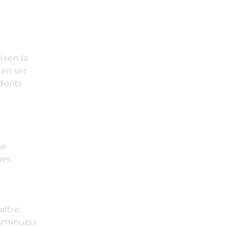
ixen la
den ser
 dents
ue
ues.
altre,
isminueix