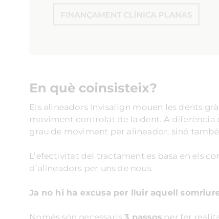
FINANÇAMENT CLÍNICA PLANAS
En què coinsisteix?
Els alineadors Invisalign mouen les dents grà
moviment controlat de la dent. A diferència d
grau de moviment per alineador, sinó tamb
L’efectivitat del tractament es basa en els co
d’alineadors per uns de nous.
Ja no hi ha excusa per lluir aquell somriur
Només són necessaris
3 passos
per fer realit