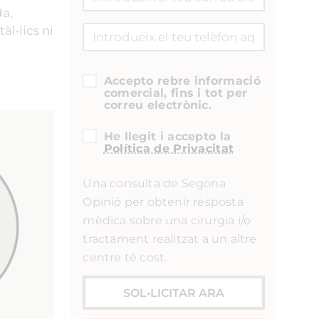
da,
àl•lics ni
Accepto rebre informació
comercial, fins i tot per
correu electrònic.
He llegit i accepto la
Política de Privacitat
Una consulta de Segona
Opinió per obtenir resposta
mèdica sobre una cirurgia i/o
tractament realitzat a un altre
centre té cost.
SOL•LICITAR ARA