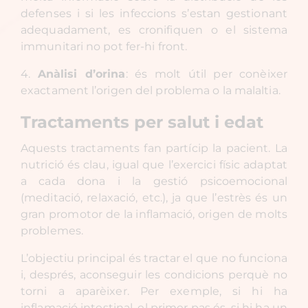
defenses i si les infeccions s’estan gestionant
adequadament, es cronifiquen o el sistema
immunitari no pot fer-hi front.
4.
Anàlisi d’orina
: és molt útil per conèixer
exactament l’origen del problema o la malaltia.
Tractaments per salut i edat
Aquests tractaments fan partícip la pacient. La
nutrició és clau, igual que l’exercici físic adaptat
a cada dona i la gestió psicoemocional
(meditació, relaxació, etc.), ja que l’estrès és un
gran promotor de la inflamació, origen de molts
problemes.
L’objectiu principal és tractar el que no funciona
i, després, aconseguir les condicions perquè no
torni a aparèixer. Per exemple, si hi ha
inflamació intestinal, el primer pas és, si hi ha un