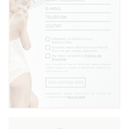
DEMANO LA MEVA CITA A
BARCELONA
Accepto rebre informació comercial,
fins i tot per correu electrònic.
He llegit i accepto la
Política de
Privacitat
Una consulta de Segona Opinió per obtenir resposta
mèdica sobre una cirurgia i/o tractament realitzat a un
altre centre té cost.
SOL•LICITAR ARA
INFORMACIÓ SOBRE PROTECCIÓ DE DADES DE
CLÍNICA PLANAS
FES CLIC AQUÍ