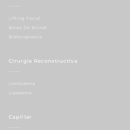
Lífting Facial
Boles De Bichat
Blefaroplastia
Cirurgia Reconstructiva
Limfedema
Lipedema
Capil·lar