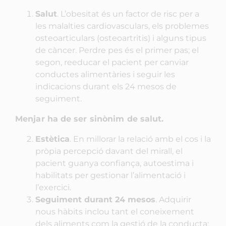
Salut
. L’obesitat és un factor de risc per a
les malalties cardiovasculars, els problemes
osteoarticulars (osteoartritis) i alguns tipus
de càncer. Perdre pes és el primer pas; el
segon, reeducar el pacient per canviar
conductes alimentàries i seguir les
indicacions durant els 24 mesos de
seguiment.
Menjar ha de ser sinònim de salut.
Estètica
. En millorar la relació amb el cos i la
pròpia percepció davant del mirall, el
pacient guanya confiança, autoestima i
habilitats per gestionar l’alimentació i
l’exercici.
Seguiment durant 24 mesos
. Adquirir
nous hàbits inclou tant el coneixement
dels aliments com la gestió de la conducta: