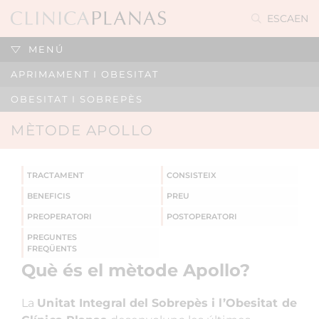
ES
CA
EN
MENÚ
APRIMAMENT I OBESITAT
OBESITAT I SOBREPÈS
MÈTODE APOLLO
TRACTAMENT
CONSISTEIX
BENEFICIS
PREU
PREOPERATORI
POSTOPERATORI
PREGUNTES
FREQÜENTS
Què és el mètode Apollo?
La
Unitat Integral del Sobrepès i l’Obesitat de