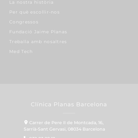
La nostra història
Per què escollir-nos
Congressos
Fundació Jaime Planas
Treballa amb nosaltres
Med Tech
Clínica Planas Barcelona
Carrer de Pere II de Montcada, 16,
Sarrià-Sant Gervasi, 08034 Barcelona