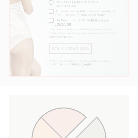
DEMANO LA MEVA CITA A
BARCELONA
Accepto rebre informació comercial,
fins i tot per correu electrònic.
He llegit i accepto la
Política de
Privacitat
Una consulta de Segona Opinió per obtenir resposta
mèdica sobre una cirurgia i/o tractament realitzat a un
altre centre té cost.
SOL•LICITAR ARA
INFORMACIÓ SOBRE PROTECCIÓ DE DADES DE
CLÍNICA PLANAS
FES CLIC AQUÍ