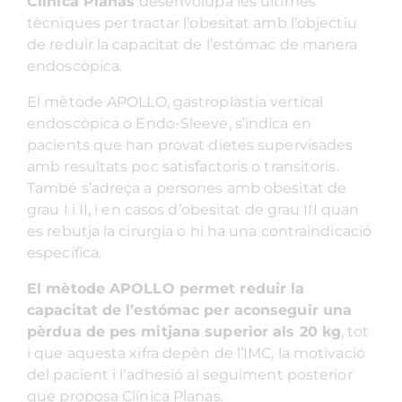
Clínica Planas
desenvolupa les últimes
tècniques per tractar l’obesitat amb l’objectiu
de reduir la capacitat de l’estómac de manera
endoscòpica.
El mètode APOLLO, gastroplàstia vertical
endoscòpica o
Endo-Sleeve
, s’indica en
pacients que han provat dietes supervisades
amb resultats poc satisfactoris o transitoris.
També s’adreça a persones amb obesitat de
grau I i II, i en casos d’obesitat de grau III quan
es rebutja la cirurgia o hi ha una contraindicació
específica.
El mètode APOLLO permet reduir la
capacitat de l’estómac per aconseguir una
pèrdua de pes mitjana superior als 20 kg
, tot
i que aquesta xifra depèn de l’IMC, la motivació
del pacient i l’adhesió al seguiment posterior
que proposa Clínica Planas.