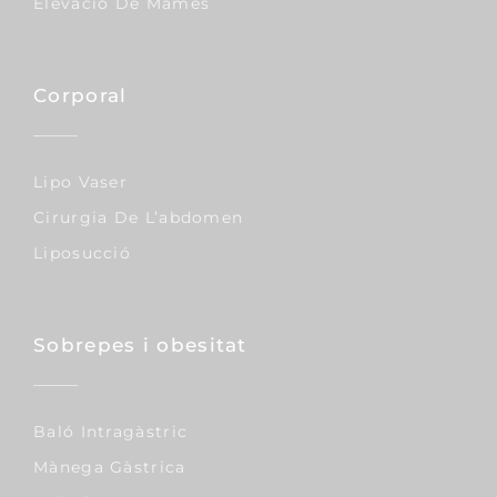
Elevació De Mames
Corporal
Lipo Vaser
Cirurgia De L’abdomen
Liposucció
Sobrepes i obesitat
Baló Intragàstric
Mànega Gàstrica