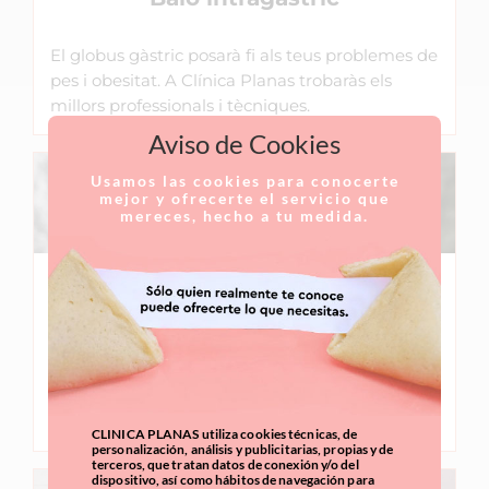
El globus gàstric posarà fi als teus problemes de
pes i obesitat. A Clínica Planas trobaràs els
millors professionals i tècniques.
Aviso de Cookies
Usamos las cookies para conocerte
mejor y ofrecerte el servicio que
mereces, hecho a tu medida.
Endomàniga gàstrica
Redueix l'estómac sense incisions amb la
cirurgia de màniga gàstrica a Clínica Planas.
Posa't en les millors mans amb els millors
especialistes. Descobreix-ne més!
CLINICA PLANAS utiliza cookies técnicas, de
personalización, análisis y publicitarias, propias y de
terceros, que tratan datos de conexión y/o del
dispositivo, así como hábitos de navegación para