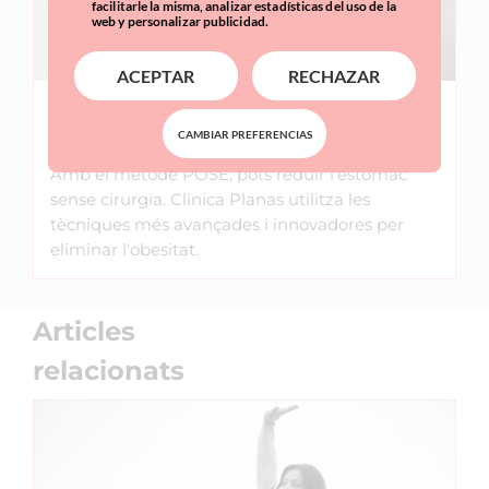
facilitarle la misma, analizar estadísticas del uso de la
web y personalizar publicidad.
ACEPTAR
RECHAZAR
Mètode POSE
CAMBIAR PREFERENCIAS
Amb el mètode POSE, pots reduir l'estómac
sense cirurgia. Clínica Planas utilitza les
tècniques més avançades i innovadores per
eliminar l'obesitat.
Articles
relacionats