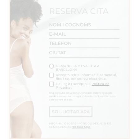
RESERVA CITA
DEMANO LA MEVA CITA A
BARCELONA
Accepto rebre informació comercial,
fins i tot per correu electrònic.
He llegit i accepto la
Política de
Privacitat
Una consulta de Segona Opinió per obtenir resposta
mèdica sobre una cirurgia i/o tractament realitzat a un
altre centre té cost.
SOL•LICITAR ARA
INFORMACIÓ SOBRE PROTECCIÓ DE DADES DE
CLÍNICA PLANAS
FES CLIC AQUÍ