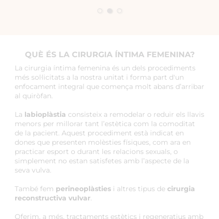
QUÈ ÉS LA CIRURGIA ÍNTIMA FEMENINA?
La cirurgia íntima femenina és un dels procediments
més sol·licitats a la nostra unitat i forma part d'un
enfocament integral que comença molt abans d’arribar
al quiròfan.
La
labioplàstia
consisteix a remodelar o reduir els llavis
menors per millorar tant l’estètica com la comoditat
de la pacient. Aquest procediment està indicat en
dones que presenten molèsties físiques, com ara en
practicar esport o durant les relacions sexuals, o
simplement no estan satisfetes amb l’aspecte de la
seva vulva.
També fem
perineoplàsties
i altres tipus de
cirurgia
reconstructiva vulvar
.
Oferim, a més, tractaments estètics i regeneratius amb