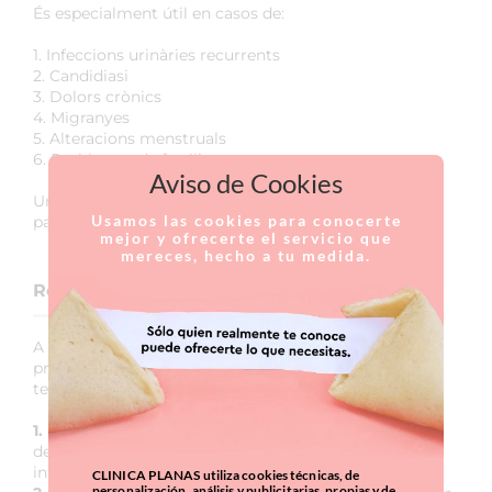
És especialment útil en casos de:
1. Infeccions urinàries recurrents
2. Candidiasi
3. Dolors crònics
4. Migranyes
5. Alteracions menstruals
6. Problemes de fertilitat
Aviso de Cookies
Un tractament complementari altament eficaç per a
Usamos las cookies para conocerte
patologies ginecològiques i sistèmiques.
mejor y ofrecerte el servicio que
mereces, hecho a tu medida.
Revisió ginecològica
A Clínica Planas donem una importància especial a la
prevenció i el diagnòstic precoç. Per això duem a
terme
revisions ginecològiques
360º que inclouen:
1. Exploració detallada de la vulva i la vagina
per
detectar afeccions inflamatòries, autoimmunitàries o
infeccioses.
CLINICA PLANAS utiliza cookies técnicas, de
personalización, análisis y publicitarias, propias y de