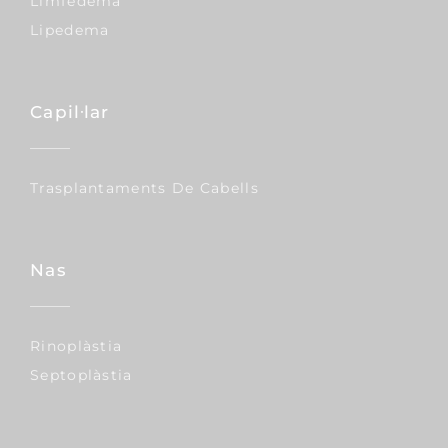
Limfedema
Lipedema
Capil·lar
Trasplantaments De Cabells
Nas
Rinoplàstia
Septoplàstia