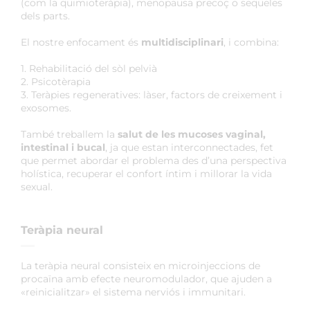
(com la quimioteràpia), menopausa precoç o seqüeles
dels parts.
El nostre enfocament és
multidisciplinari
, i combina:
1. Rehabilitació del sòl pelvià
2. Psicotèrapia
3. Teràpies regeneratives: làser, factors de creixement i
exosomes.
També treballem la
salut de les mucoses vaginal,
intestinal i bucal
, ja que estan interconnectades, fet
que permet abordar el problema des d’una perspectiva
holística, recuperar el confort íntim i millorar la vida
sexual.
Teràpia neural
La teràpia neural consisteix en microinjeccions de
procaïna amb efecte neuromodulador, que ajuden a
«reinicialitzar» el sistema nerviós i immunitari.