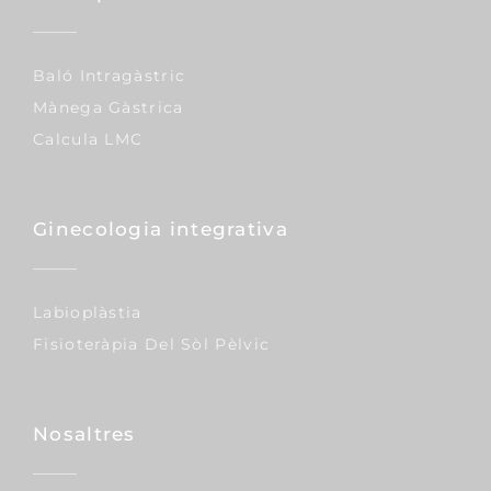
Baló Intragàstric
Mànega Gàstrica
Calcula LMC
Ginecologia integrativa
Labioplàstia
Fisioteràpia Del Sòl Pèlvic
Nosaltres