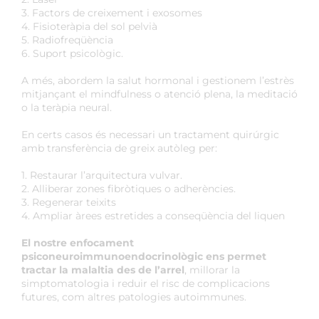
3. Factors de creixement i exosomes
4. Fisioteràpia del sol pelvià
5. Radiofreqüència
6. Suport psicològic.
A més, abordem la salut hormonal i gestionem l’estrès
mitjançant el mindfulness o atenció plena, la meditació
o la teràpia neural.
En certs casos és necessari un tractament quirúrgic
amb transferència de greix autòleg per:
1. Restaurar l’arquitectura vulvar.
2. Alliberar zones fibròtiques o adherències.
3. Regenerar teixits
4. Ampliar àrees estretides a conseqüència del liquen
El nostre enfocament
psiconeuroimmunoendocrinològic ens permet
tractar la malaltia des de l’arrel
, millorar la
simptomatologia i reduir el risc de complicacions
futures, com altres patologies autoimmunes.