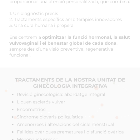
proporcionar una atenció personalitzada, que combina:
1. Un diagnòstic precís
2. Tractaments específics amb teràpies innovadores
3. Una cura humana i propera
Ens centrem a
optimitzar la funció hormonal, la salut
vulvovaginal i el benestar global de cada dona
,
sempre des d’una visió preventiva, regenerativa i
funcional.
TRACTAMENTS DE LA NOSTRA UNITAT DE
GINECOLOGIA INTEGRATIVA
Revisió ginecològica:
abordatge integral
Liquen esclerós vulvar
Endometriosi
Síndrome d’ovaris
poliquístics
Amenorrees i alteracions
del cicle menstrual
Fallides ovàriques prematures
i disfunció ovàrica
Menopausa precoç