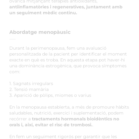
ovàrica mitjançant teràpies antioxidants,
antiinflamatòries i regeneratives, juntament amb
un seguiment mèdic continu.
Abordatge menopàusic
Durant la perimenopausa, fem una avaluació
personalitzada de la pacient per identificar el moment
exacte en què es troba. En aquesta etapa pot haver-hi
una dominància estrogènica, que provoca símptomes
com:
1. Sagnats irregulars
2. Tensió mamària
3. Aparició de pòlips, miomes o varius
En la menopausa establerta, a més de promoure hàbits
saludables, nutrició, exercici i suplementació, podem
recórrer a
tractaments hormonals bioidèntics no
orals i, així, evitar el risc de trombosi.
.
En fem un seguiment rigorós per garantir que les