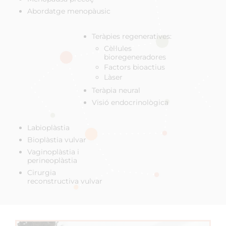
Abordatge menopàusic
Teràpies regeneratives:
Cèl·lules
bioregeneradores
Factors bioactius
Làser
Teràpia neural
Visió endocrinològica
Labioplàstia
Bioplàstia vulvar
Vaginoplàstia i
perineoplàstia
Cirurgia
reconstructiva vulvar