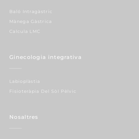
Baló Intragàstric
Mànega Gàstrica
Calcula LMC
Ginecologia integrativa
Labioplàstia
Fisioteràpia Del Sòl Pèlvic
Nosaltres