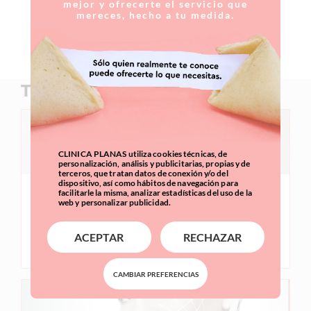
mejor y ofrecerte el servicio que
mereces, hecho a tu medida.
Revisar la meva elecció
Tractaments relacionats
CLINICA PLANAS utiliza cookies técnicas, de
personalización, análisis y publicitarias, propias y de
terceros, que tratan datos de conexión y/o del
dispositivo, así como hábitos de navegación para
facilitarle la misma, analizar estadísticas del uso de la
Bodytite. Flacciditat
web y personalizar publicidad.
Rejoveniment Facial y Corporal, mitjançant
ACEPTAR
RECHAZAR
Liposucció assistida per radiofreqüència
CAMBIAR PREFERENCIAS