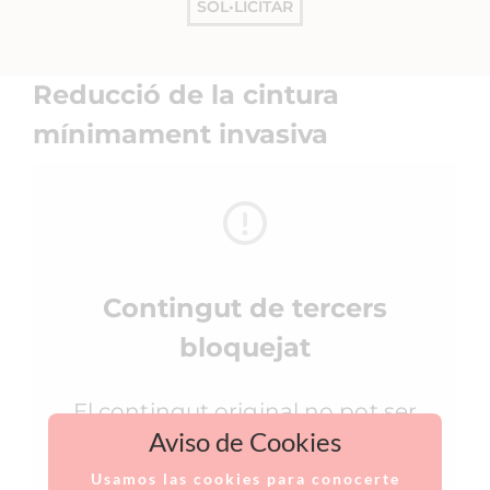
SOL•LICITAR
Reducció de la cintura
mínimament invasiva
Contingut de tercers
bloquejat
El contingut original no pot ser
Aviso de Cookies
mostrat pel fet que va triar no
acceptar cookies de tercers
Usamos las cookies para conocerte