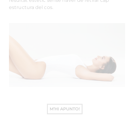
resultat estètic sense haver de retirar cap
estructura del cos.
M’HI APUNTO!