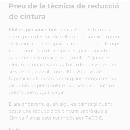
Preu de la tècnica de reducció
de cintura
Moltes persones busquen a Google termes
com «preu del cos de rellotge de sorra» o «preu
de la cintura de vespa». La major part del temps,
reben multitud de respostes, però: quantes
garanteixen la màxima seguretat? Quantes
ofereixen una revisió gratuïta de per vida? Tant
se val si ha passat 1 mes, 10 o 20 anys de
l’operació: els nostres cirurgians sempre estan
disponibles per resoldre qualsevol consulta o
dubte que pugui sorgir.
D’ara endavant, quan algú es plantegi quant
costa una reducció de cintura, sabrà que a
Clínica Planas està tot inclòs per 7.400 €.
Inclou: