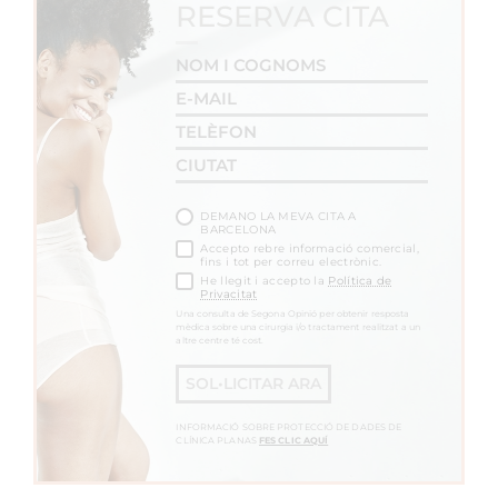
RESERVA CITA
DEMANO LA MEVA CITA A
BARCELONA
Accepto rebre informació comercial,
fins i tot per correu electrònic.
He llegit i accepto la
Política de
Privacitat
Una consulta de Segona Opinió per obtenir resposta
mèdica sobre una cirurgia i/o tractament realitzat a un
altre centre té cost.
SOL•LICITAR ARA
INFORMACIÓ SOBRE PROTECCIÓ DE DADES DE
CLÍNICA PLANAS
FES CLIC AQUÍ