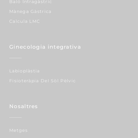
Baló Intragàstric
Mànega Gàstrica
Calcula LMC
Ginecologia integrativa
Labioplàstia
Fisioteràpia Del Sòl Pèlvic
Nosaltres
Metges