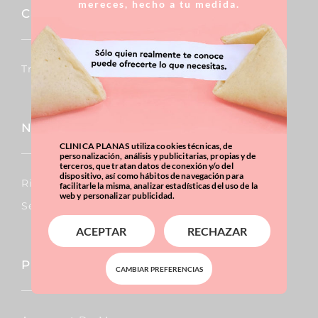
mereces, hecho a tu medida.
Capil·lar
Trasplantaments De Cabells
Nas
CLINICA PLANAS utiliza cookies técnicas, de
personalización, análisis y publicitarias, propias y de
terceros, que tratan datos de conexión y/o del
dispositivo, así como hábitos de navegación para
Rinoplàstia
facilitarle la misma, analizar estadísticas del uso de la
web y personalizar publicidad.
Septoplàstia
ACEPTAR
RECHAZAR
Pit
CAMBIAR PREFERENCIAS