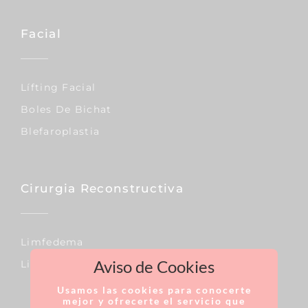
Facial
Lífting Facial
Boles De Bichat
Blefaroplastia
Cirurgia Reconstructiva
Limfedema
Aviso de Cookies
Lipedema
Usamos las cookies para conocerte
mejor y ofrecerte el servicio que