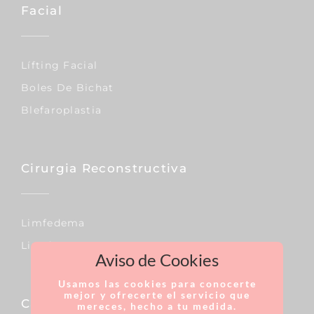
Facial
Lífting Facial
Boles De Bichat
Blefaroplastia
Cirurgia Reconstructiva
Limfedema
Lipedema
Aviso de Cookies
Usamos las cookies para conocerte
mejor y ofrecerte el servicio que
Capil·lar
mereces, hecho a tu medida.