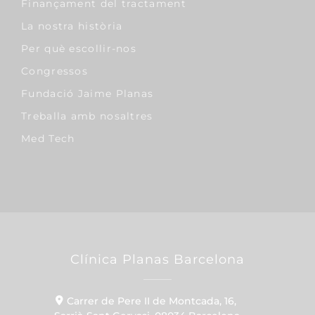
Finançament del tractament
La nostra història
Per què escollir-nos
Congressos
Fundació Jaime Planas
Treballa amb nosaltres
Med Tech
Clínica Planas Barcelona
Carrer de Pere II de Montcada, 16,