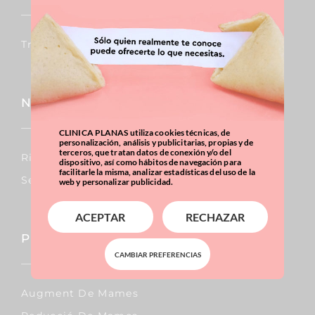
Trasplantaments De Cabells
Nas
CLINICA PLANAS utiliza cookies técnicas, de
personalización, análisis y publicitarias, propias y de
terceros, que tratan datos de conexión y/o del
Rinoplàstia
dispositivo, así como hábitos de navegación para
facilitarle la misma, analizar estadísticas del uso de la
Septoplàstia
web y personalizar publicidad.
ACEPTAR
RECHAZAR
Pit
CAMBIAR PREFERENCIAS
Augment De Mames