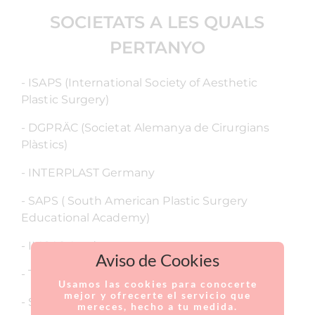
SOCIETATS A LES QUALS
PERTANYO
- ISAPS (International Society of Aesthetic
Plastic Surgery)
- DGPRÄC (Societat Alemanya de Cirurgians
Plàstics)
- INTERPLAST Germany
- SAPS ( South American Plastic Surgery
Educational Academy)
- IMCAS Academy
Aviso de Cookies
- The Body Contouring Academy
Usamos las cookies para conocerte
mejor y ofrecerte el servicio que
- SECPRE Y AECEP (sol·licitada/en tràmit)
mereces, hecho a tu medida.