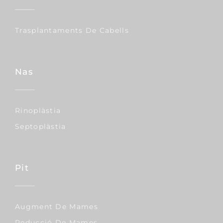
Trasplantaments De Cabells
Nas
Rinoplàstia
Septoplàstia
Pit
Augment De Mames
Reducció De Mames