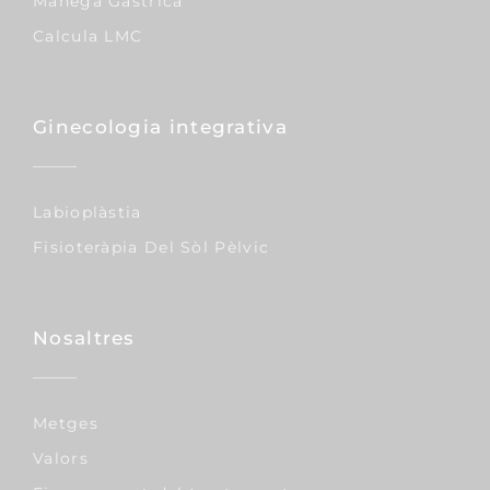
Mànega Gàstrica
Calcula LMC
Ginecologia integrativa
Labioplàstia
Fisioteràpia Del Sòl Pèlvic
Nosaltres
Metges
Valors