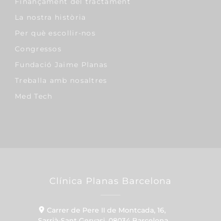
Finançament del tractament
La nostra història
Per què escollir-nos
Congressos
Fundació Jaime Planas
Treballa amb nosaltres
Med Tech
Clínica Planas Barcelona
Carrer de Pere II de Montcada, 16,
Sarrià-Sant Gervasi, 08034 Barcelona