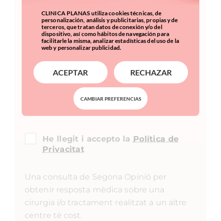
CLINICA PLANAS utiliza cookies técnicas, de
personalización, análisis y publicitarias, propias y de
terceros, que tratan datos de conexión y/o del
dispositivo, así como hábitos de navegación para
facilitarle la misma, analizar estadísticas del uso de la
web y personalizar publicidad.
ACEPTAR
RECHAZAR
Accepto rebre informació
CAMBIAR PREFERENCIAS
comercial, fins i tot per correu
electrònic.
He llegit i accepto la
Política de
Privacitat
Una consulta de Segona Opinió per
obtenir resposta mèdica sobre una
cirurgia i/o tractament realitzat a un altre
centre té cost.