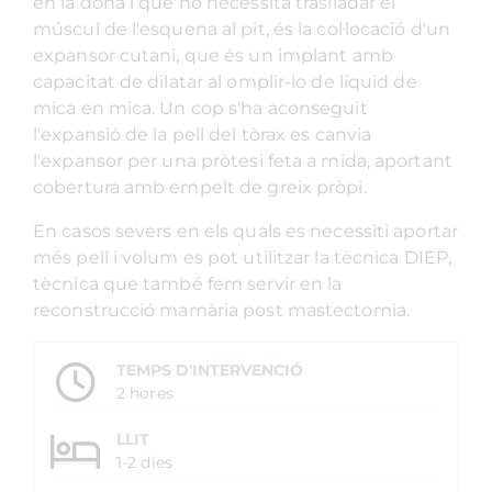
en la dona i que no necessita traslladar el
múscul de l'esquena al pit, és la col·locació d'un
expansor cutani, que és un implant amb
capacitat de dilatar al omplir-lo de líquid de
mica en mica. Un cop s'ha aconseguit
l'expansió de la pell del tòrax es canvia
l'expansor per una pròtesi feta a mida, aportant
cobertura amb empelt de greix pròpi.
En casos severs en els quals es necessiti aportar
més pell i volum es pot utilitzar la tècnica DIEP,
tècnica que també fem servir en la
reconstrucció mamària post mastectomia.
TEMPS D'INTERVENCIÓ
2 hores
LLIT
1-2 dies