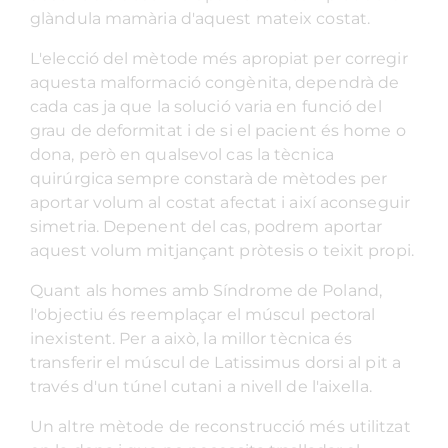
glàndula mamària d'aquest mateix costat.
L'elecció del mètode més apropiat per corregir
aquesta malformació congènita, dependrà de
cada cas ja que la solució varia en funció del
grau de deformitat i de si el pacient és home o
dona, però en qualsevol cas la tècnica
quirúrgica sempre constarà de mètodes per
aportar volum al costat afectat i així aconseguir
simetria. Depenent del cas, podrem aportar
aquest volum mitjançant pròtesis o teixit propi.
Quant als homes amb Síndrome de Poland,
l'objectiu és reemplaçar el múscul pectoral
inexistent. Per a això, la millor tècnica és
transferir el múscul de Latissimus dorsi al pit a
través d'un túnel cutani a nivell de l'aixella.
Un altre mètode de reconstrucció més utilitzat