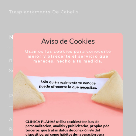
Trasplantaments De Cabells
Nas
Aviso de Cookies
Usamos las cookies para conocerte
mejor y ofrecerte el servicio que
Rinoplàstia
mereces, hecho a tu medida.
Septoplàstia
Pit
Augment De Mames
CLINICA PLANAS utiliza cookies técnicas, de
personalización, análisis y publicitarias, propias y de
Reducció De Mames
terceros, que tratan datos de conexión y/o del
dispositivo, así como hábitos de navegación para