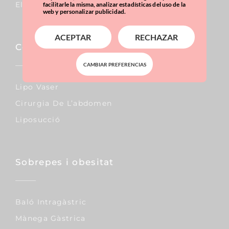
Elevació De Mames
facilitarle la misma, analizar estadísticas del uso de la
web y personalizar publicidad.
ACEPTAR
RECHAZAR
Corporal
CAMBIAR PREFERENCIAS
Lipo Vaser
Cirurgia De L’abdomen
Liposucció
Sobrepes i obesitat
Baló Intragàstric
Mànega Gàstrica