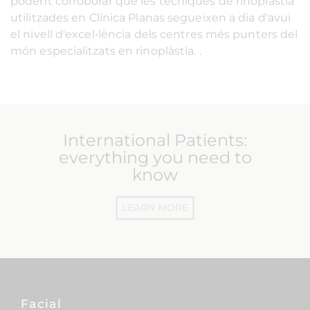
podent corroborar que les tècniques de rinoplàstia
utilitzades en Clínica Planas segueixen a dia d'avui
el nivell d'excel•lència dels centres més punters del
món especialitzats en rinoplàstia. .
International Patients:
everything you need to
know
LEARN MORE
Facial