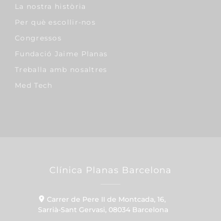
La nostra història
Per què escollir-nos
Congressos
Fundació Jaime Planas
Treballa amb nosaltres
Med Tech
Clínica Planas Barcelona
Carrer de Pere II de Montcada, 16,
Sarrià-Sant Gervasi, 08034 Barcelona