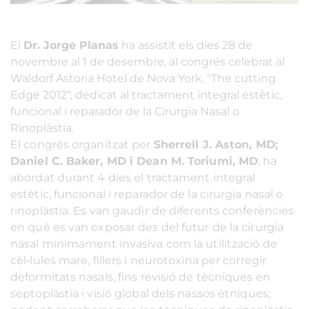
El
Dr. Jorge Planas
ha assistit els dies 28 de
novembre al 1 de desembre, al congrés celebrat al
Waldorf Astoria Hotel de Nova York, "The cutting
Edge 2012", dedicat al tractament integral estètic,
funcional i reparador de la Cirurgia Nasal o
Rinoplàstia.
El congrés organitzat per
Sherrell J. Aston, MD;
Daniel C. Baker, MD i Dean M. Toriumi, MD
, ha
abordat durant 4 dies el tractament integral
estètic, funcional i reparador de la cirurgia nasal o
rinoplàstia. Es van gaudir de diferents conferències
en què es van exposar des del futur de la cirurgia
nasal mínimament invasiva com la utilització de
cèl•lules mare, fillers i neurotoxina per corregir
deformitats nasals, fins revisió de tècniques en
septoplàstia i visió global dels nassos ètniques;