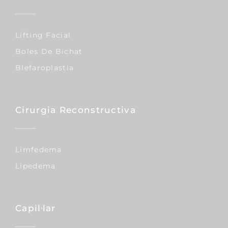
Lífting Facial
Boles De Bichat
Blefaroplastia
Cirurgia Reconstructiva
Limfedema
Lipedema
Capil·lar