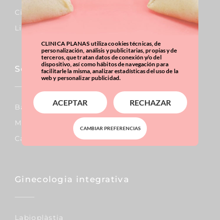
Cirurgia De L’abdomen
Liposucció
CLINICA PLANAS utiliza cookies técnicas, de
personalización, análisis y publicitarias, propias y de
terceros, que tratan datos de conexión y/o del
dispositivo, así como hábitos de navegación para
Sobrepes i obesitat
facilitarle la misma, analizar estadísticas del uso de la
web y personalizar publicidad.
ACEPTAR
RECHAZAR
Baló Intragàstric
Mànega Gàstrica
CAMBIAR PREFERENCIAS
Calcula LMC
Ginecologia integrativa
Labioplàstia