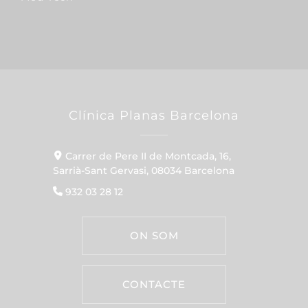
Clínica Planas Barcelona
Carrer de Pere II de Montcada, 16,
Sarrià-Sant Gervasi, 08034 Barcelona
932 03 28 12
ON SOM
CONTACTE