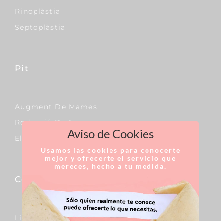
Rinoplàstia
Septoplàstia
Pit
Augment De Mames
Reducció De Mames
Aviso de Cookies
Elevació De Mames
Usamos las cookies para conocerte
mejor y ofrecerte el servicio que
mereces, hecho a tu medida.
Corporal
Lipo Vaser